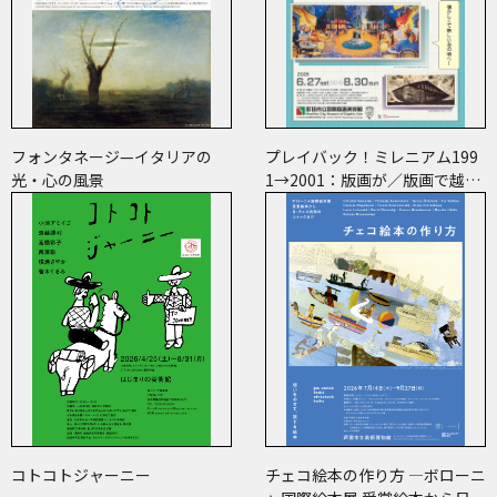
フォンタネージ—イタリアの
プレイバック！ミレニアム199
光・心の風景
1→2001：版画が／版画で越え
た境界
コトコトジャーニー
チェコ絵本の作り方 ―ボローニ