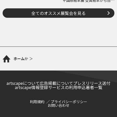
ャ国際絵本展 受賞絵本から日･
チェコ共作のコミックまで―
全てのオススメ展覧会を見る
ホーム
か
artscapeについて
広告掲載について
プレスリリース送付
artscape情報登録サービスの利用申込
著者一覧
利用規約
プライバシーポリシー
お問い合わせ