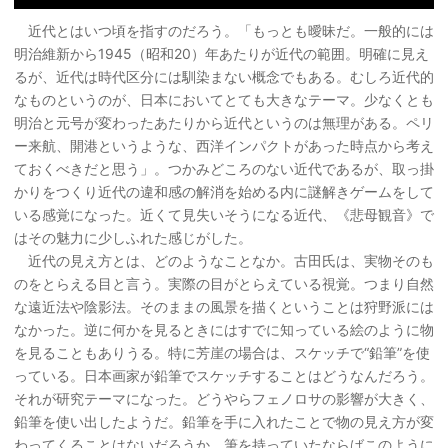
近代とはいつ頃を指すのだろう。「もっとも曖昧だ。一般的には
明治維新から1945（昭和20）年あたりが近代の範囲。明確に見え
るが、近代は時代区分には馴染まない概念でもある。むしろ近代的
なものというのが、日本においてとても大きなテーマ。少なくとも
明治と元号が変わったあたりから近代というのは無理がある。ペリ
ー来航、開港というような、西洋インパクトがあった時点から考え
ておくべきだと思う」。つかみどころのない近代であるが、取っ掛
かりをつくり近代の違和感の解消を始める内に謎解きゲームをして
いる感覚になった。近くて見失いそうになる近代、《悲母観音》で
はその魅力に少しふれた感じがした。
近代の見え方とは、どのようなことなか。古田氏は、実物そのも
のをとらえる目と言う。実際の目がとらえている視覚。つまり自然
な遠近法や陰影法。そのままの風景を描くということは狩野派には
なかった。逆に何かを見るときにはすでに知っている絵のように物
を見ることもありうる。特に芳崖の場合は、スケッチで“鉛筆”を使
っている。日本画家が鉛筆でスケッチすることはどうなんだろう。
それが研究テーマになった。どうやらフェノロサの影響が大きく、
鉛筆を使い出したようだ。鉛筆を手に入れたことで物の見え方が変
わってくることはないだろうか。筆を持っていたならばこのように