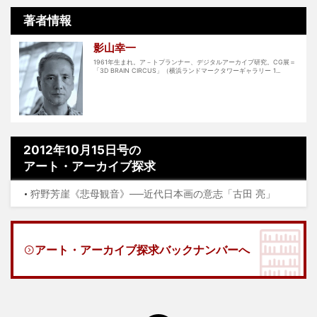
著者情報
影山幸一
1961年生まれ。ア－トプランナー、デジタルアーカイブ研究。CG展＝
「3D BRAIN CIRCUS」（横浜ランドマークタワーギャラリー 1...
2012年10月15日号の
アート・アーカイブ探求
狩野芳崖《悲母観音》──近代日本画の意志「古田 亮」
アート・アーカイブ探求バックナンバーへ