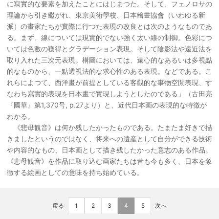
に寫實的な要素を加えたことにはじまつた。そして、フェノロサの
理論から引き繼がれ、東京美術學校、日本繪畫協會（いわゆる新
派）の畫家たちが實際に行つた表現の改良とは次のようなものであ
る。まず、線については現實的でない強く太い線の制御。色彩につ
いては色數の獲得とグラデーション表現。そして陰影法や遠近法を
取り入れた三次元表現。構圖においては、遠心的なあるいは多視點
的なものから、一點透視法的な求心性のある表現。などである。こ
れらによつて、西洋畫が前提としている客觀的な事物空閒表現、す
なわち寫實的表現を日本畫で實現しようとしたのである」（古田亮
『國華』第1,370号, p.27より）と、近代日本画の表現的な特徴が
わかる。
《悲母観音》は何か残したかったものである。たまたま好きで描
きましたというのではなく、将来への遺産として自分ができる技術
や内容的なもの、日本画として描き残したかった意志のある作品。
《悲母観音》を作品に取り込む画家たちは昔も今も多く、日本を象
徴する絵画としての意味を持ち始めている。
戻る
1
2
3
4
5
次へ