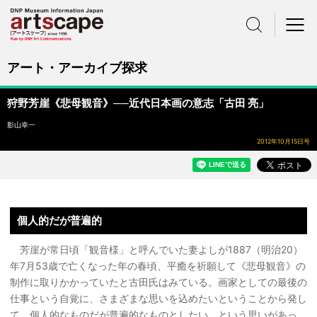
サイト内検索
メニュー
アート・アーカイブ探求
狩野芳崖《悲母観音》──近代日本画の意志「古田 亮」
影山幸一
2012年10月15日号
個人的だが普遍的
芳崖が常日頃「観音様」と呼んでいた妻よしが1887（明治20）
年7月53歳で亡くなった年の春頃、平癒を祈願して《悲母観音》の
制作に取りかかっていたと古田氏はみている。画家としての最後の
仕事という自覚に、さまざまな思いを込めたいということから発し
て、個人的なものだが普遍的なものとしたい、という思いがあっ