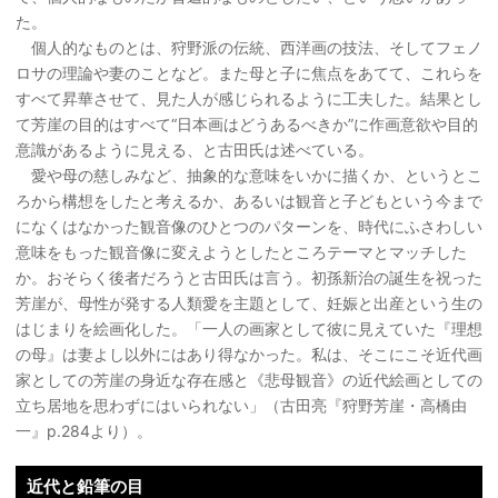
た。
個人的なものとは、狩野派の伝統、西洋画の技法、そしてフェノ
ロサの理論や妻のことなど。また母と子に焦点をあてて、これらを
すべて昇華させて、見た人が感じられるように工夫した。結果とし
て芳崖の目的はすべて“日本画はどうあるべきか”に作画意欲や目的
意識があるように見える、と古田氏は述べている。
愛や母の慈しみなど、抽象的な意味をいかに描くか、というとこ
ろから構想をしたと考えるか、あるいは観音と子どもという今まで
になくはなかった観音像のひとつのパターンを、時代にふさわしい
意味をもった観音像に変えようとしたところテーマとマッチした
か。おそらく後者だろうと古田氏は言う。初孫新治の誕生を祝った
芳崖が、母性が発する人類愛を主題として、妊娠と出産という生の
はじまりを絵画化した。「一人の画家として彼に見えていた『理想
の母』は妻よし以外にはあり得なかった。私は、そこにこそ近代画
家としての芳崖の身近な存在感と《悲母観音》の近代絵画としての
立ち居地を思わずにはいられない」（古田亮『狩野芳崖・高橋由
一』p.284より）。
近代と鉛筆の目