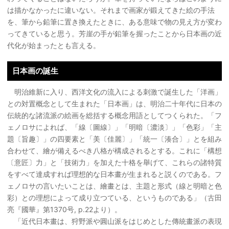
は描かなかったに違いない。それまで画家が鍛えてきた絵の手法
を、筆から鉛筆に置き換えたときに、ある意味で物の見え方が変わ
ってきていると思う。芳崖の手が鉛筆を握ったことから日本画の近
代化が始まったとも言える。
日本画の誕生
明治維新に入り、西洋文化の流入による刺激で誕生した「洋画」
との対置概念として生まれた「日本画」は、明治二十年代に日本の
伝統的な諸流派の絵画を総括する概念用語としてつくられた。「フ
ェノロサによれば、「線〔圖線〕」「明暗〔濃淡〕」「色彩」「主
題〔旨趣〕」の四要素と「美〔佳麗〕」「統一〔湊合〕」とを組み
合わせて、繪が備えるべき八格が構成されるとする。これに「構想
〔意匠〕力」と「技術力」を加えた十格を舉げて、これらの諸特質
をすべて達成すれば理想的な日本畫が生まれると説くのである。フ
ェノロサの言いたいことは、繪畫とは、主題と形式（線と明暗と色
彩）との理想によって成り立つている、というものである」（古田
亮『國華』第1370号, p.22より）。
「近代日本畫は、狩野派や圓山派をはじめとした傳統畫派の表現