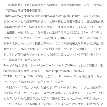
《悲母観音》は東京藝術大学が所蔵する。大学美術館のホームページにある
「写真撮影等許可書申請書類」
（http://www.geidai.ac.jp/museum/explore/explore_ja.htm） から申請書を
ダウンロードして必要事項を記入、社印を押し企画書を添えて、返信用送付代
金440円の切手と一緒に美術館へ郵送。一週間後画像データが入ったCD-Rと
「借用書」が届けられ、「借用書」に返却予定日など記入してFax。CD-R に
はカラーガイドとグレースケールの付いた260MB（RGB 16bit, 1,000dpi）の
画像を収納。Webサイト掲載の条件としては「東京藝術大学所蔵」の記載、画
像サイズ500×500pixel以内、掲載期間1年間（サムネイルは除く）、その他
トリミング等作品のイメージを損ねる加工は認めないという条件が付いてい
た。写真使用料は税込み5,250円。
iMacの21インチモニターをEye-One Display2（X-Rite）によって調整後、図
録の作品画像を参照しながら、Photoshopで500×500pixel以内
716KB（1,000dpi, 16bit, RGB）に加工し、Photoshopファイルに保存。キャ
プションに「無許可転載・転用を禁止」を表示。
今回のケースではないが、作品のポジフィルムをスキャニングした画像デー
タで悩むのは、ポジフィルム自体が経年変化によって変色しているのか、それ
ともデジタル化の過程で誤った加工作業をしてしまったのか、判断が付かない
ことだ。劣化している画像はいずれにしても没なのだから考える必要がないと