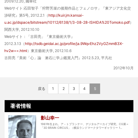
2009.12.20, 國華社
Webサイト:石田智子「狩野芳崖の後期作品とフェノロサ」『東アジア文化交
渉研究』第5号, 2012.2.1（
http://kuir.jm.kansai-
u.ac.jp/dspace/bitstream/10112/6138/1/3-08-28-ISHIDA%20Tomoko.pdf
）
関西大学, 2012.10.10
Webサイト：「古田亮」『東京藝術大学』
2012.3.13（
http://tsdb.geidai.ac.jp/profile/ja.9WqvEhz2VyGZmmB3X-
hv2w==.html
）東京藝術大学, 2012.10.6
古田亮『美術「心」論 漱石に学ぶ鑑賞入門』2012.5.23, 平凡社
2012年10月
戻る
1
2
3
4
5
著者情報
影山幸一
1961年生まれ。ア－トプランナー、デジタルアーカイブ研究。CG展＝
「3D BRAIN CIRCUS」（横浜ランドマークタワーギャラリー 1...