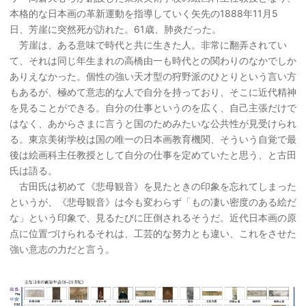
本格的な日本画の革新運動を指導していく矢先の1888年11月5
日、芳崖に突然死が訪れた。61歳、肺炎だった。
芳崖は、ある意味で時代と共に生きた人。非常に翻弄されてい
て、それは同じ年生まれの高橋由一も時代との関わりのなかでしか
ありえなかった。個性の強い天才型の狩野派のひとりという言い方
もあるが、極めて意志的な人で自分を持っており、そこに近代精神
を見ることができる。自分の仕事というのを広く、自己主張だけで
はなく、あからさまに言うと国のためみたいな公共性が見受けられ
る。東京美術学校は国の唯一の日本画教育機関、そういう自覚で最
後は絵画科主任教授として自分の仕事を定めていたと思う、と古田
氏は語る。
古田氏は初めて《悲母観音》を見たときの印象を忘れてしまった
というが、《悲母観音》は今も変わらず「もの凄い密度のある絵だ
な」という印象で、見るたびに圧倒されるそうだ。近代日本画の原
点に位置づけられるそれは、工芸的な努力とも違い、これをさせた
強い意志の力だと言う。