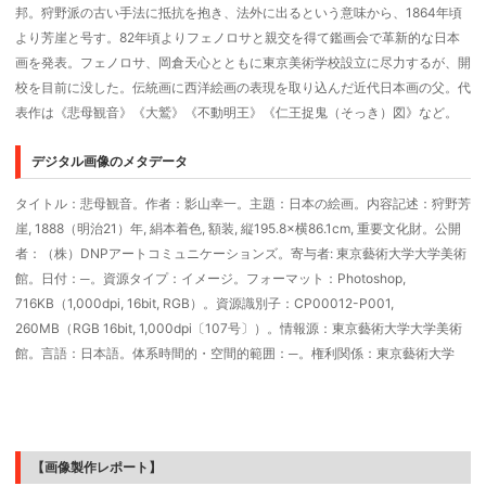
邦。狩野派の古い手法に抵抗を抱き、法外に出るという意味から、1864年頃
より芳崖と号す。82年頃よりフェノロサと親交を得て鑑画会で革新的な日本
画を発表。フェノロサ、岡倉天心とともに東京美術学校設立に尽力するが、開
校を目前に没した。伝統画に西洋絵画の表現を取り込んだ近代日本画の父。代
表作は《悲母観音》《大鷲》《不動明王》《仁王捉鬼（そっき）図》など。
デジタル画像のメタデータ
タイトル：悲母観音。作者：影山幸一。主題：日本の絵画。内容記述：狩野芳
崖, 1888（明治21）年, 絹本着色, 額装, 縦195.8×横86.1cm, 重要文化財。公開
者：（株）DNPアートコミュニケーションズ。寄与者: 東京藝術大学大学美術
館。日付：─。資源タイプ：イメージ。フォーマット：Photoshop,
716KB（1,000dpi, 16bit, RGB）。資源識別子：CP00012-P001,
260MB（RGB 16bit, 1,000dpi〔107号〕）。情報源：東京藝術大学大学美術
館。言語：日本語。体系時間的・空間的範囲：─。権利関係：東京藝術大学
【画像製作レポート】