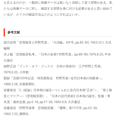
も言えるのだが、一般的に画像データは疑いなく信頼して使う習慣がある。私
たちは画像データに対し、確認する習慣を身に付ける必要があると思い始めて
いるが、さてその確認方法はどのようにすればよいか。
参考文献
徳川忠明「悲母観音と狩野芳崖」『大法輪』9月号, pp.82-83, 1953.10.1, 大法
輪閣
水上勉「悲母観音私考」『日本の名画1 狩野芳崖』pp.89-99, 1976.8.25, 中央
公論社
細野正信『ブック・オブ・ブックス 日本の美術52 江戸狩野と芳崖』
1978.6.20, 小学館
図録『没後100年記念 特別展覧会 狩野芳崖─近代日本画の先駆者─』
1989.2.28, 京都新聞社
佐藤道信「2［総論］日本画の誕生─つくられた近代日本画“正史”─」「母と観
音とマリア──《悲母観音図》」『日本の近代美術2 日本画の誕生』監修：青
木茂・酒井忠康, pp.5-16, pp.17-26, 1993.6.9, 大月書店
佐藤道信「狩野芳崖筆 悲母観音圖」『國華』第1172号, pp.23-26,
1993.7.20, 國華社