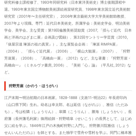
研究科修士課程修了、1993年同研究科（日本東洋美術史）博士後期課程中
退。1993年東京国立博物館美術課絵画室研究員、1998年東京国立近代美術館
研究官（2001年〜主任研究官）、2006年東京藝術大学大学美術館助教授、
2007年より現職。専門：近代日本美術史。所属学会：美術史学会、明治美術
学会、美学会。主な受賞：第19回倫雅美術奨励賞（2007, 「揺らぐ近代 日本
画と洋画のはざまに展」企画及び図録）、第32回サントリー学芸賞（2010,
『俵屋宗達 琳派の祖の真実』）。主な展覧会企画：「琳派 RIMPA展」
（2004）、「揺らぐ近代展」（2006）、「横山大観展」（2007）、「狩野
芳崖展」（2008）、「高橋由一展」（2012）など。主な著書：『狩野芳崖・
高橋由一』（ミネルヴァ書房, 2006）、『美術「心」論』（平凡社, 2012）な
ど。
狩野芳崖（かのう・ほうがい）
江戸末期〜明治初期の日本画家。1828-1888（文政11-明治22）年長府印内
（山口県下関）生れ。幼名は幸太郎。名は延信（ながのぶ）、雅信（ただみ
ち）。号は松隣（しょうりん）、皐隣（こうりん）、勝海（しょうかい）。長
府藩（長州藩毛利家）御用絵師・狩野晴皐（せいこう）の長男として、はじめ
父に絵を学ぶ。1846年江戸の木挽町狩野に入門し、狩野勝川院雅信（しょう
せんいんただのぶ）を師とする。また独学で雪舟や雪村を学ぶ。同門に橋本雅