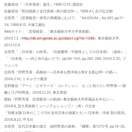
佐藤道信『〈日本美術〉誕生』1996.12.10, 講談社
佐藤道信『明治国家と近代美術─美の政治学─』1999.4.1, 吉川弘文館
古田亮「《悲母観音》研究の再構築にむけて」『MUSEUM』No.561, pp.11-
34, 1999.8.15, 大塚工藝社
Webサイト：「悲母観音」『東京藝術大学大学美術館』
2003.1.3（
http://db.am.geidai.ac.jp/object.cgi?id=1368
）東京藝術大学,
2012.10.6
古田亮「〔日本画〕の終焉」「往復書簡〔可能性としての日本画〕（抜粋）」
『「日本画」──内と外のあいだで』pp.94-100, pp.282-289, 2004.5.30, ブ
リュッケ
古田亮『狩野芳崖・高橋由一─日本画も西洋画も帰する処は同一の処─』
2006.2.10, ミネルヴァ書房
安村敏信『アート・ビギナーズ・コレクション もっと知りたい狩野派──探
幽と江戸狩野派』2006.12.20, 東京美術
図録『狩野芳崖 悲母観音への軌跡─東京藝術大学所蔵品を中心に─』
2008.8, 芸大美術館ミュージアムショップ／（有）六文舎
『別冊太陽 日本のこころ154 近代日本の画家たち──日本画・洋画 美の競演』
2008.8.22, 平凡社
古田亮「近代日本畫の成立 脱狩野派の諸相」『國華』第1370号, pp.19-29,