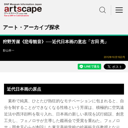
サイト内検索
メニュー
アート・アーカイブ探求
狩野芳崖《悲母観音》──近代日本画の意志「古田 亮」
影山幸一
2012年10月15日号
近代日本画の原点
素朴で純真、ひとたび熱狂的なモチベーションに包まれると、自
分を制することができなくなる性格という芳崖は、積極的に空気遠
近法や西洋顔料を取り入れ、日本画の新しい表現を試行錯誤、創意
工夫し、フェノロサが主導した鑑画会で受賞を重ねた。フェノロ
サ・岡倉天心らが創設した東京美術学校の絵画科主任教授となり、