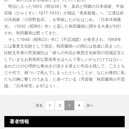
明治に入った1903（明治36）年、直武と同郷の日本画家、平福
百穂（ひゃくすい, 1877-1933）が雑誌『美術新報』へ「江漢以前
の洋画家〈小田野直武〉」を寄稿したのをはじめ、『日本洋画曙
光』（1930［昭和5］年）と題した秋田蘭画に関する大著が刊行
され、秋田蘭画は甦ってきた。
そして1948（昭和23）年に《不忍池図》が発見され、1968年
には重要文化財として指定。秋田蘭画への関心は急速に高まった。
比較文学者の芳賀徹氏は「彼らの作品が東西文化衝突の現場証言と
していまなお前衛的な緊張美をはらんで美しいからだけではない。
あれだけの心理的な奥ゆきの深さを湛えた作品を残して、二人とも
三十代で、相ついで死んでしまったということが、なにか痛切に私
たちの胸に響くのである」と述べている（芳賀徹「秋田蘭画の不思
議」『日本研究』p.67より）。
戻る
1
2
3
4
次へ
著者情報