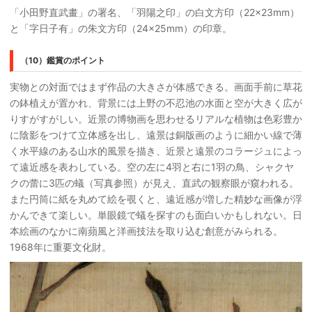
「小田野直武畫」の署名、「羽陽之印」の白文方印（22×23mm）
と「字日子有」の朱文方印（24×25mm）の印章。
（10）鑑賞のポイント
実物との対面ではまず作品の大きさが体感できる。画面手前に草花
の鉢植えが置かれ、背景には上野の不忍池の水面と空が大きく広が
りすがすがしい。近景の博物画を思わせるリアルな植物は色彩豊か
に陰影をつけて立体感を出し、遠景は銅版画のように細かい線で薄
く水平線のある山水的風景を描き、近景と遠景のコラージュによっ
て遠近感を表わしている。空の左に4羽と右に1羽の鳥、シャクヤ
クの蕾に3匹の蟻（写真参照）が見え、直武の観察眼が窺われる。
また円筒に紙を丸めて絵を覗くと、遠近感が増した精妙な画像が浮
かんできて楽しい。単眼鏡で蟻を探すのも面白いかもしれない。日
本絵画のなかに南蘋風と洋画技法を取り込む創意がみられる。
1968年に重要文化財。