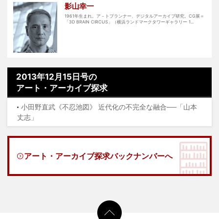
影山幸一
1961年生まれ。ア－トプランナー、デジタルアーカイブ研究。CG展＝
「3D BRAIN CIRCUS」（横浜ランドマークタワーギャラリー 1...
2013年12月15日号の
アート・アーカイブ探求
小田野直武《不忍池図》 近代化の不完全な融合──「山本
丈志」
アート・アーカイブ探求バックナンバーへ