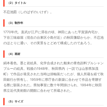
（2）タイトル
不忍池図（しのばずのいけず）。
（3）制作年
1770年代。直武が江戸に滞在の頃、神田にあった平賀源内宅か、
下谷三味線堀（現在の台東区小島付近）の秋田藩邸からか、不忍池
のほとりに通い、その実景をとどめて構成したのであろう。
（4）画材
絹本着色。墨と岩絵具、化学合成された舶来の青色顔料プルシャン
ブルーの絵具。戦後の1948年、秋田県内（一説では山形県加茂
町）で作品が発見された当時は掛軸装だったが、個人所蔵を経て秋
田銀行が所有し、1959年に県庁舎の新築に合わせて作品を寄贈す
る際に額装された。県知事室に数十年間掛けられ、1994年に秋田
県立近代美術館の開館に合わせて所蔵された。
（5）サイズ