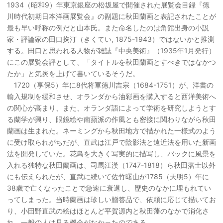
1934（昭和9）年東京銀座の松坂屋で開催された展覧会目録『徳
川時代初期日本洋画展覧会』の副題に秋田蘭画と表記されたことが
最も早い呼称の例だと山本氏。また命名したのは角館出身の小説
家・評論家の田口掬汀（きくてい, 1875-1943）ではないかと推測
する。田口と思われる人物が雑誌『中央美術』（1935年1月発行）
にこの展覧会評として、「タイトルを秋田蘭画とすべきではなかつ
たか」と気炎を上げて書いているそうだ。
1720（享保5）年に8代将軍徳川吉宗（1684-1751）が、洋書の
輸入規制を緩和させ、オランダから油彩画を購入すると西洋美術へ
の関心が高まり、また、オランダ語によって学術を研究しようとす
る蘭学が興り、眼鏡絵や南蘋派の作風とも密接に関わりながら秋田
蘭画は生まれた。ネーミングから秋田地方で描かれた一様式のよう
に受け取られがちだが、直武は江戸で陰影法と遠近法を用いた新画
法を開発していた。花鳥を大きく写実的に描写し、バックに風景を
入れる独特な秋田蘭画は、司馬江漢（1747-1818）ら秋田藩士以外
にも伝えられたが、直武に続いて佐竹曙山が1785（天明5）年に
38歳で亡くなったことで急速に衰退し、歴史のなかに埋もれてい
ってしまった。当時蘭画は珍しい贈答品で、依頼に応じて描いてお
り、小田野直武の絵はほとんど平賀源内と秋田藩のなかで消化さ
れ、一般の人は見る機会がなかったのである。