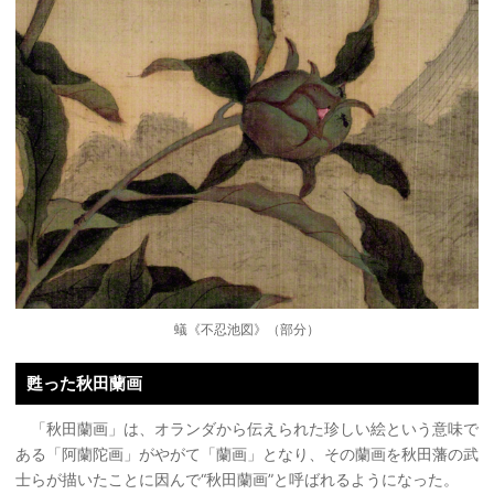
蟻《不忍池図》（部分）
甦った秋田蘭画
「秋田蘭画」は、オランダから伝えられた珍しい絵という意味で
ある「阿蘭陀画」がやがて「蘭画」となり、その蘭画を秋田藩の武
士らが描いたことに因んで“秋田蘭画”と呼ばれるようになった。