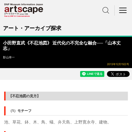
サイト内検索
メニュー
アート・アーカイブ探求
小田野直武《不忍池図》 近代化の不完全な融合──「山本丈
志」
影山幸一
2013年12月15日号
【不忍池図の見方】
（1）モチーフ
池、草花、鉢、木、鳥、蟻、弁天島、上野寛永寺、建物。