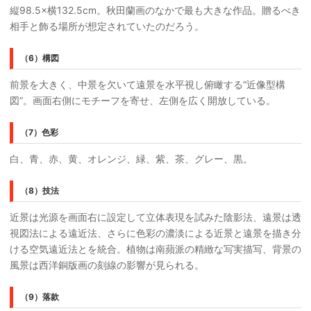
縦98.5×横132.5cm。秋田蘭画のなかで最も大きな作品。贈るべき
相手と飾る場所が想定されていたのだろう。
（6）構図
前景を大きく、中景を欠いて遠景を水平視し俯瞰する“近像型構
図”。画面右側にモチーフを寄せ、左側を広く開放している。
（7）色彩
白、青、赤、黄、オレンジ、緑、紫、茶、グレー、黒。
（8）技法
近景は光源を画面右に設定して立体表現を試みた陰影法、遠景は透
視図法による遠近法、さらに色彩の濃淡による近景と遠景を描き分
ける空気遠近法とを統合。植物は南蘋派の精緻な写実描写、背景の
風景は西洋銅版画の刻線の影響が見られる。
（9）落款