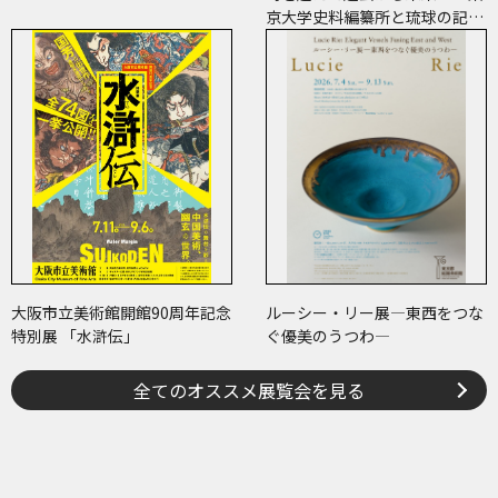
京大学史料編纂所と琉球の記
録・絵図―
大阪市立美術館開館90周年記念
ルーシー・リー展―東西をつな
特別展 「水滸伝」
ぐ優美のうつわ―
全てのオススメ展覧会を見る