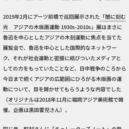
2019年2月にアーツ前橋で巡回展示された
「闇に刻む
光 アジアの木版画運動 1930s-2010s」展
はまさに
魯迅を中心としたアジアの木刻運動に焦点を当てた
展覧会で、魯迅を中心とした国際的なネットワー
ク、それが社会運動と密接に結びついたメディアと
しての力をもっていたことなど、日中戦争のころから
今日まで続くアジアの広範囲にひろがる木版画の運
動について、目を開かせてもらうような内容でした
（
オリジナル
は2018年11月に福岡アジア美術館で開
催。企画は黒田雷児さん）。
同じ年、町村さんに「キュレーターズノート」の執