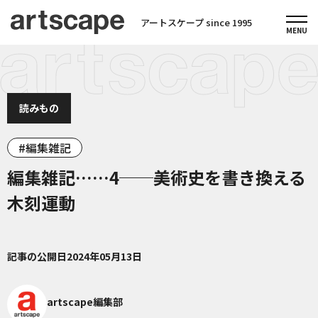
アートスケープ since 1995
読みもの
編集雑記
編集雑記……4──美術史を書き換える
木刻運動
記事の公開日
2024年05月13日
artscape編集部