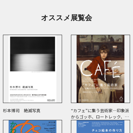
オススメ展覧会
杉本博司 絶滅写真
“カフェ”に集う芸術家―印象派
からゴッホ、ロートレック、ピ
カソまで