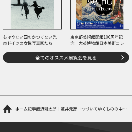
もはやない国のかつてない光
東京都美術館開館100周年記
東ドイツの女性写真家たち
念 大英博物館日本美術コレク
ション 百花繚乱～海を越えた
江戸絵画
全てのオススメ展覧会を見る
ホーム
記事
飯沢耕太郎｜蓮井元彦「つづいてゆくものの中
で」