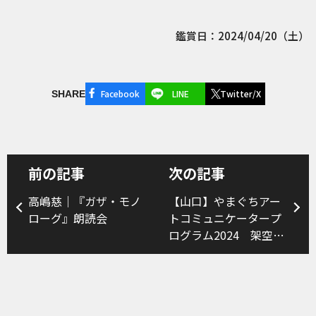
鑑賞日：2024/04/20（土）
Facebook
LINE
Twitter/X
SHARE
前の記事
次の記事
高嶋慈｜『ガザ・モノ
【山口】やまぐちアー
ローグ』朗読会
トコミュニケータープ
ログラム2024 架空の
学校「アルスコーレ」