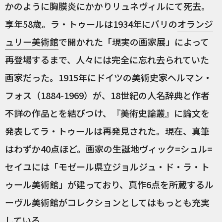
かのように胸膜炎にかかりリュネヴィルにて死去。
享年58歳。ラ・トゥールは1934年にパリの
オランジ
ュリー美術館
で開かれた「現実の画家展」によって
再登場するまで、人々には完全に忘れ去られていた
画家だった。1915年にドイツの美術史家ヘルマン・
フォス（1884-1969）が、18世紀の人名辞典と作者
不詳の作品とを結びつけ、『美術史論叢』に論文を
発表してラ・トゥールは再発見された。現在、真筆
はわずか40点ほど。画家の生誕地ヴィック=シュル=
セイユには「モゼール県立ジョルジュ・ド・ラ・ト
ゥール美術館」が建っており、真作6点を所蔵するル
ーヴル美術館がコレクションとしてはもっとも充実
している。