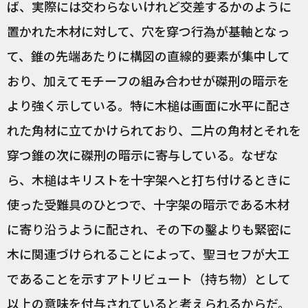
ば、実際には交わらないけれど交差するかのように
置かれた木材に対して、穴を穿つ行為が基軸となっ
て、錐の先端あたりに構図の直線的要素が集中して
おり、加えてモチーフの組み合わせが磔刑の暗示を
より強く示している。特に木槌は画面に水平に配さ
れた角材に立てかけられており、二片の角材とそれを
穿つ錐の次に磔刑の暗示に寄与している。なぜな
ら、木槌はキリストを十字架へと打ち付けるときに
使った受難具のひとつで、十字架の暗示である木材
に寄り沿うように配され、その下の鑿よりも緊密に
木に関連づけられることによって、聖ヨセフが大工
であることを示すアトリビュート（持ち物）として
以上の意味を付与されていると考えられるからだ。