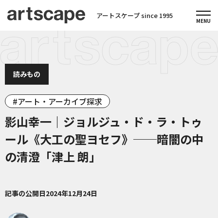
アートスケープ since 1995
読みもの
アート・アーカイブ探求
影山幸一｜ジョルジュ・ド・ラ・トゥ
ール《大工の聖ヨセフ》──暗闇の中
の清澄「津上 朗」
記事の公開日
2024年12月24日