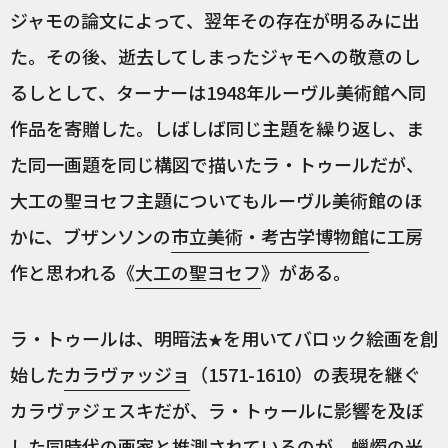
ジャモの論文によって、翌年その存在が明るみに出
た。その後、逝去してしまったジャモへの敬意のし
るしとして、ターナーは1948年ルーヴル美術館へ同
作品を寄贈した。しばしば同じ主題を繰り返し、ま
た同一画題を同じ構図で描いたラ・トゥールだが、
大工の聖ヨセフ主題についてもルーヴル美術館のほ
かに、ブザンソンの
市立美術・考古学博物館
に工房
作と思われる《
大工の聖ヨセフ
》がある。
ラ・トゥールは、明暗法
を用いてバロック絵画を創
★
始した
カラヴァッジョ
（1571-1610）の表現を継ぐ
カラヴァジェスキだが、ラ・トゥールに影響を及ぼ
した同時代の画家と推測されているのが、蠟燭の光