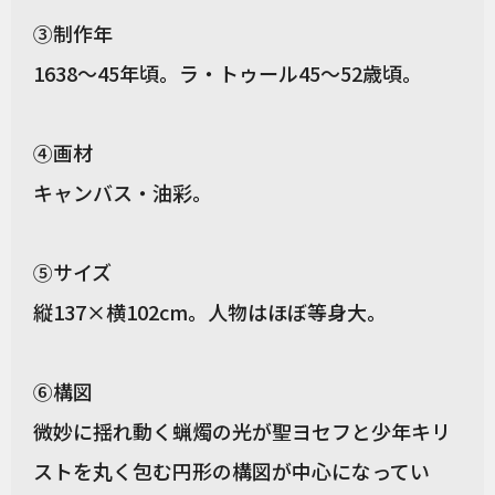
③制作年
1638～45年頃。ラ・トゥール45～52歳頃。
④画材
キャンバス・油彩。
⑤サイズ
縦137×横102cm。人物はほぼ等身大。
⑥構図
微妙に揺れ動く蝋燭の光が聖ヨセフと少年キリ
ストを丸く包む円形の構図が中心になってい