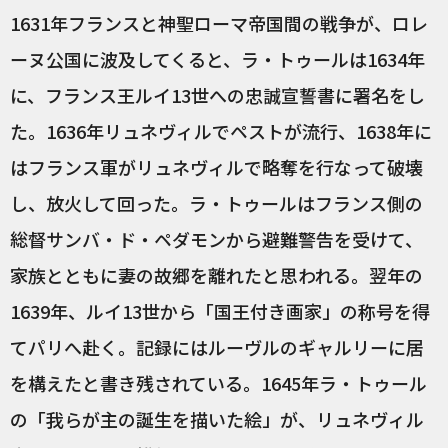
1631年フランスと神聖ローマ帝国間の戦争が、ロレ
ーヌ公国に波及してくると、ラ・トゥールは1634年
に、フランス王ルイ13世への忠誠宣誓書に署名をし
た。1636年リュネヴィルでペストが流行、1638年に
はフランス軍がリュネヴィルで略奪を行なって破壊
し、放火して回った。ラ・トゥールはフランス側の
総督サンバ・ド・ペダモンから避難警告を受けて、
家族とともに妻の故郷を離れたと思われる。翌年の
1639年、ルイ13世から「国王付き画家」の称号を得
てパリへ赴く。記録にはルーヴルのギャルリーに居
を構えたと書き残されている。1645年ラ・トゥール
の「我らが主の誕生を描いた絵」が、リュネヴィル