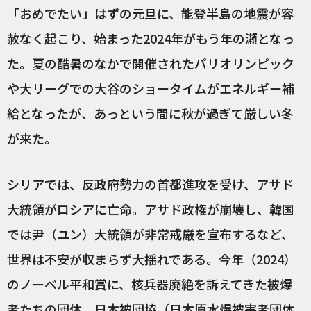
「おめでたい」はずの元旦に、能登半島の地震が容
赦なく起こり、始まった2024年がもう年の瀬となっ
た。夏の酷暑のなかで開催されたパリオリンピック
や大リーグでの大谷のショータイムがエネルギー補
給となったが、あっという間に秋が過ぎて厳しい冬
が来た。
シリアでは、反政府勢力の首都進攻を受け、アサド
大統領がロシアに亡命。アサド政権が崩壊し、韓国
では尹（ユン）大統領が非常戒厳を宣布するなど、
世界は不安が収まらず大揺れである。今年（2024）
のノーベル平和賞に、核兵器廃絶を訴えてきた被爆
者たちの団体、日本被団協（日本原水爆被害者団体