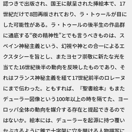
認つきで出版され、国王に献呈された挿絵本で、17
世紀だけで8回再版されており、ラ・トゥールが目に
した可能性がある。ラ・トゥールの後半生の作品群
に通底する“夜の精神性”とでも言うべきものは、ス
ペイン神秘主義という、幻視や神との合一によるエ
クスタシーを旨とし、またヨセフ崇敬に新たな光を
当てた16世紀後半の動向を反映したものであり、そ
れはフランス神秘主義を経て17世紀前半のロレーヌ
にまで伝わった。ともすれば、『聖書絵本』もまた
デューラー図像という100年以上の時を隔てた、ヨー
ロッパ全体の動向を媒介する存在と提起できるので
はないか。絵本には、デューラーを起源に持つ覆い
かぶさるように錐で十字架に穴を開ける人物描写に