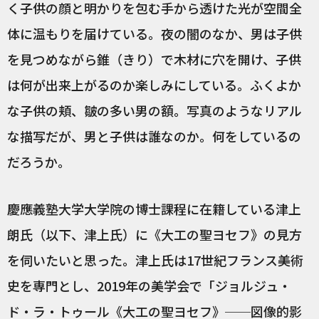
く子供の顔と明かりを包む手から透けた光が空間全
体に温もりを届けている。夜の闇のなか、男は子供
を見つめながら錐（きり）で木材に穴を開け、子供
は何が出来上がるのか楽しみにしている。ふくよか
な子供の頬、皺の多い男の額。写真のようなリアル
な描写だが、男と子供は誰なのか。何をしているの
だろうか。
慶應義塾大学大学院の博士課程に在籍している津上
朗氏（以下、津上氏）に《大工の聖ヨセフ》の見方
を伺いたいと思った。津上氏は17世紀フランス美術
史を専門とし、2019年の美学会で「ジョルジュ・
ド・ラ・トゥール《大工の聖ヨセフ》──図像的影