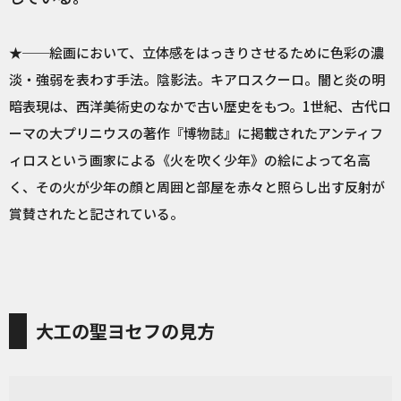
★──絵画において、立体感をはっきりさせるために色彩の濃
淡・強弱を表わす手法。陰影法。キアロスクーロ。闇と炎の明
暗表現は、西洋美術史のなかで古い歴史をもつ。1世紀、古代ロ
ーマの大プリニウスの著作『博物誌』に掲載されたアンティフ
ィロスという画家による《火を吹く少年》の絵によって名高
く、その火が少年の顔と周囲と部屋を赤々と照らし出す反射が
賞賛されたと記されている。
大工の聖ヨセフの見方