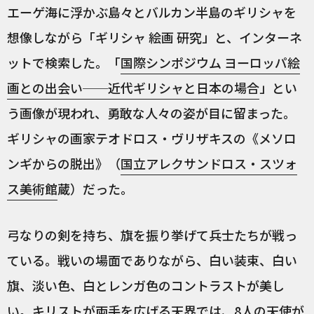
エーゲ海に浮かぶ島々とバルカン半島のギリシャを
想像しながら「ギリシャ 絵画 研究」と、インターネ
ットで検索した。「
国際シンポジウム ヨーロッパ絵
画との出会い──近代ギリシャと日本の場合
」とい
う画像が現われ、勇敢な人々の姿が目に留まった。
ギリシャの画家テオドロス・ヴリザキスの《メソロ
ンギからの脱出》（
国立アレクサンドロス・スツォ
ス美術館
蔵）だった。
弓なりの剣を持ち、旗を振り挙げて兵士たちが戦っ
ている。戦いの場面でありながら、白い装束、白い
旗、淡い色、白とレンガ色のコントラストが美し
い。キリストが両手を広げる天界では、8人の天使が