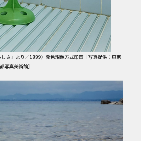
しさ」より／1999）発色現像方式印画［写真提供：東京
都写真美術館］