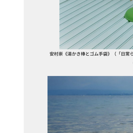
安村崇《湯かき棒とゴム手袋》（「日常ら