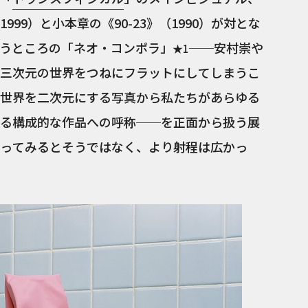
99）と小本章の《90-23》（1990）が対とな
うところの「ネオ・コンポラ」
──安村崇や
★1
三次元の世界をつねにフラットにしてしまうこ
世界を二次元にする写真から私たちがあらゆる
る構成的な作品への呼称──を正面から扱う展
ってみるとそうではなく、より射程は広かっ