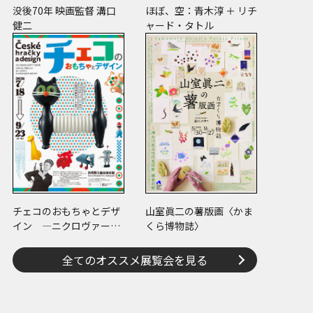
没後70年 映画監督 溝口
ほぼ、空：青木淳 ＋ リチ
健二
ャード・タトル
チェコのおもちゃとデザ
山室眞二の薯版画〈かま
イン ―ニクロヴァーの
くら博物誌〉
プラスチック・トイから
現代作家のアートまで―
全てのオススメ展覧会を見る