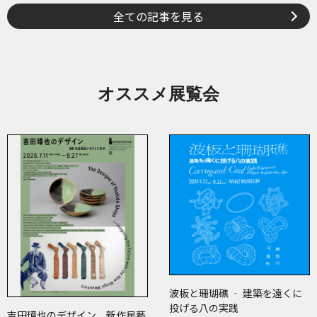
全ての記事を見る
オススメ展覧会
波板と珊瑚礁 ‐ 建築を遠くに
投げる八の実践
吉田璋也のデザイン 新作民藝