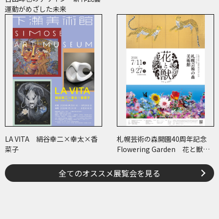
運動がめざした未来
LA VITA 絹谷幸二×幸太×香
札幌芸術の森開園40周年記念
菜子
Flowering Garden 花と獣
いろとかたち
全てのオススメ展覧会を見る