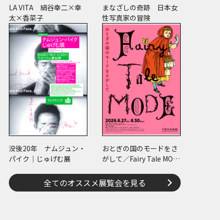
LA VITA 絹谷幸二×幸
まなざしの奇跡 日本女
太×香菜子
性写真家の冒険
没後20年 ナムジュン・
おとぎの国のモードをさ
パイク｜じゅげむ展
がして／Fairy Tale MOD
E
全てのオススメ展覧会を見る