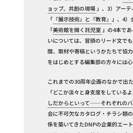
ョップ、共創の現場
」、3）アーテ
「
『展示技術』と『教育』
」、4）
「
美術館を開く託児室
」の4本で
いについては、冒頭のリード文でも
間、取材や寄稿というかたちで協力
をはじめとする編集部の方々には心
これまでの30周年企画のなかで出た
「どこか淡々と身支度をしているよ
しだからといって──それぞれのバ
会に不可欠なカタログ・チラシ類の
係を築いてきたDNPの企業的エー