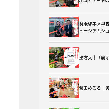
地域とアート
鈴木綾子×星
ュージアムシ
𡈽方大｜「展
鷲田めるろ｜