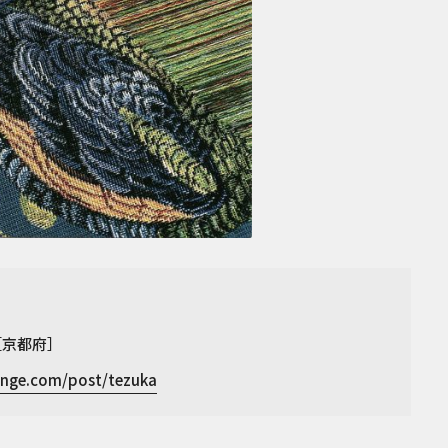
［京都府］
ange.com/post/tezuka