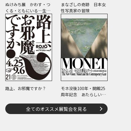
ぬけみち展 かわす・つ
まなざしの奇跡 日本女
くる・ともにいる―生き
性写真家の冒険
るための回路
路上、お邪魔ですか？
モネ没後100年・開館25
周年記念 あたらしい目
― モネと21世紀のアート
全てのオススメ展覧会を見る