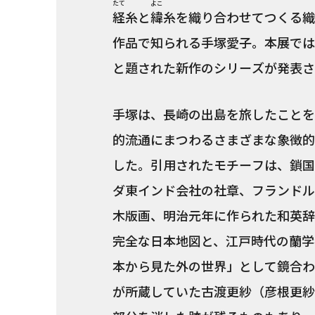
たて
よこ
経
糸と
緯
糸を織り合わせてつくる織
作品で知られる手塚愛子。本展では
と題された新作のシリーズが発表さ
手塚は、長崎の出島を旅したことを
的流通にまつわるさまざまな象徴的
した。引用されたモチーフは、鎖国
ダ東インド会社の社章、フランドル
木版画、明治元年に作られた和英辞
完全な日本地図と、江戸時代の蘭学
本から見た外の世界」として鏡合わ
が所蔵していた古渡更紗（彦根更紗