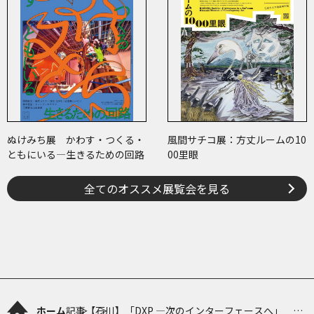
ぬけみち展 かわす・つくる・
風間サチコ展：方丈ルームの10
ともにいる―生きるための回路
00里眼
全てのオススメ展覧会を見る
ホーム
記事
【石川】「DXP ―次のインターフェースへ」 関