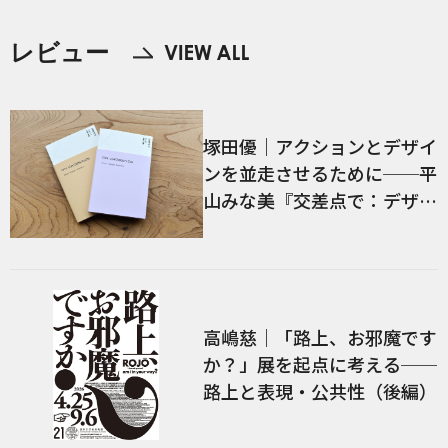
レビュー
塚田優｜アクションとデザイ
ンを並走させるために──平
山みな美『交差点で：デザイ
ン、言語、経験』／前編
高嶋慈｜「路上、お邪魔です
か？」展を起点に考える──
路上と表現・公共性（後編）