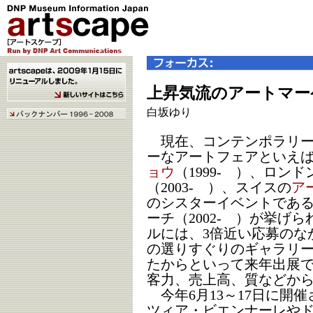
上昇気流のアートマー
白坂ゆり
現在、コンテンポラリー
ーなアートフェアといえ
ョウ
（1999- ）、ロンド
（2003- ）、スイスの
ア
のシスターイベントであ
ーチ（2002- ）が挙げ
ルには、3倍近い応募のなか
の選りすぐりのギャラリ
たからといって来年出展
客力、売上高、質などか
今年6月13～17日に開催され
ツィア・ビエンナーレやド