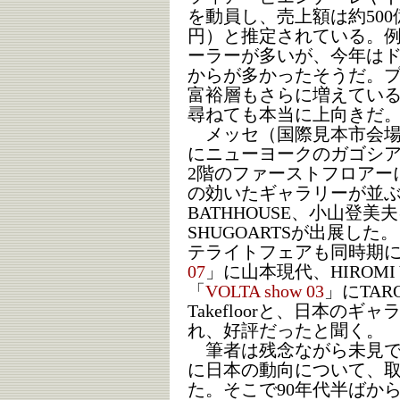
を動員し、売上額は約500億
円）と推定されている。
ーラーが多いが、今年は
からが多かったそうだ。
富裕層もさらに増えてい
尋ねても本当に上向きだ
メッセ（国際見本市会場
にニューヨークのガゴシ
2階のファーストフロアー
の効いたギャラリーが並ぶ。
BATHHOUSE、小山登
SHUGOARTSが出展し
テライトフェアも同時期
07
」に山本現代、HIROMI YO
「
VOLTA show 03
」にTAR
Takefloorと、日本の
れ、好評だったと聞く。
筆者は残念ながら未見で
に日本の動向について、
た。そこで90年代半ばか