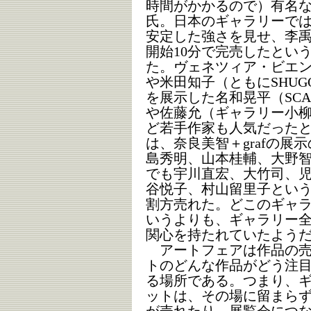
時間がかかるので）有名
氏。日本のギャラリーで
安定した強さを見せ、李禹煥（S
開始10分で完売したとい
た。ヴェネツィア・ビエ
や米田知子（ともにSHUG
を展示した名和晃平（SCAI 
や佐藤允（ギャラリー小柳）
ど若手作家も人気だった
は、奈良美智＋grafの
島秀明、山本桂輔、大野
でも宇川直宏、大竹司、
谷悦子、村山留里子という
割方売れた。どこのギャ
いうよりも、ギャラリー
関心を持たれていたよう
アートフェアは作品の売
トのどんな作品がどう注
る場所である。つまり、
ットは、その場に留まら