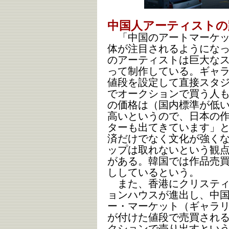
中国人アーティストの
「中国のアートマーケッ
体が注目されるようにな
のアーティストは巨大な
って制作している。ギャ
値段を設定して直接スタ
でオークションで買う人
の価格は（国内標準が低
高いというので、日本の
ターも出てきています」
済だけでなく文化が強く
ップは取れないという観
がある。韓国では作品売
ししているという。
また、香港にクリスティ
ョンハウスが進出し、中
ー・マーケット（ギャラ
が付けた値段で売買され
クションで売り出すとい