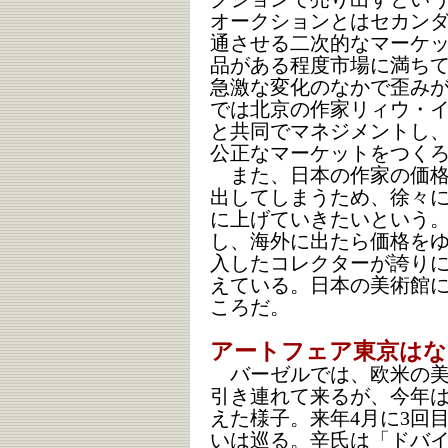
オークションとはセカン
通させる二次的なマーケ
品がある程度市場に満ち
急激な変化のなかで歪み
では北京の作家リィウ・イ
と共同でマネジメントし
公正なマーケットをつく
また、日本の作家の価格
出してしまうため、徐々
に上げていきたいという
し、海外に出たら価格を
入したコレクターが誇り
えている。日本の美術館
ころだ。
アートフェア東京は
バーゼルでは、欧米の美
引き連れて来るが、今年
えた様子。来年4月に3回
いは巡る。辛氏は「ドバ