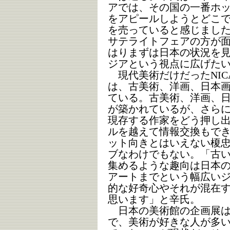
アでは、その国の一番ホ
をアピールしようとどこ
を売っていると感じまし
サテライトフェアの方が
はりまずは日本の状況を
ジアという視点に広げた
現代美術だけだったNIC
は、古美術、洋画、日本
ている。古美術、洋画、
が築かれているが、さら
現存する作家をどう押し
ルを越えて情報交換もで
ット向きとはいえない榎
ブなわけでもない。「古
集めるような趣向は日本
アートまでという幅広い
的な好奇心やそれが混在
思います」と辛氏。
日本の美術館の企画展は
で、美術が好きな人が多