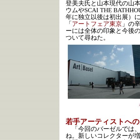
登美夫氏と山本現代の山
ウムやSCAI THE BATH
年に独立以後は初出展）に
「
アートフェア東京
」の
ーには全体の印象と今後
ついて尋ねた。
若手アーティストへの
「今回のバーゼルでは、
ね。新しいコレクターが