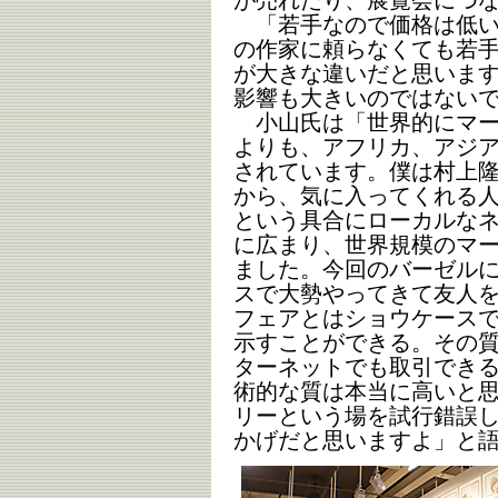
が売れたり、展覧会につ
「若手なので価格は低い
の作家に頼らなくても若
が大きな違いだと思いま
影響も大きいのではない
小山氏は「世界的にマー
よりも、アフリカ、アジ
されています。僕は村上
から、気に入ってくれる人
という具合にローカルな
に広まり、世界規模のマ
ました。今回のバーゼル
スで大勢やってきて友人
フェアとはショウケース
示すことができる。その
ターネットでも取引でき
術的な質は本当に高いと思
リーという場を試行錯誤
かげだと思いますよ」と