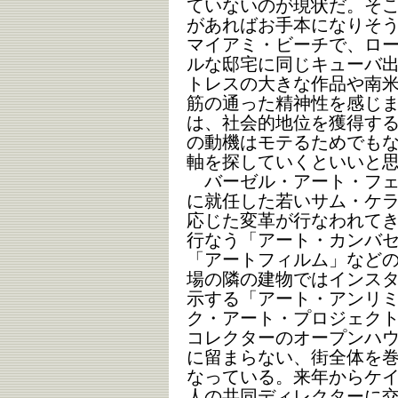
ていないのが現状だ。そ
があればお手本になりそ
マイアミ・ビーチで、ロ
ルな邸宅に同じキューバ
トレスの大きな作品や南
筋の通った精神性を感じ
は、社会的地位を獲得す
の動機はモテるためでも
軸を探していくといいと
バーゼル・アート・フェア
に就任した若いサム・ケ
応じた変革が行なわれて
行なう「アート・カンバ
「アートフィルム」など
場の隣の建物ではインス
示する「アート・アンリ
ク・アート・プロジェク
コレクターのオープンハ
に留まらない、街全体を
なっている。来年からケイ
人の共同ディレクターに