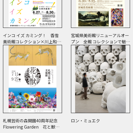
インコ イズ カミング！ 香雪
宮城県美術館リニューアルオー
美術館コレクション×川上和歌
プン 全館 コレクションで魅せ
子 ～ピコ＆ピータといっしょ
ます 美術の時代
に古美術鑑賞～
札幌芸術の森開園40周年記念
ロン・ミュエク
Flowering Garden 花と獣