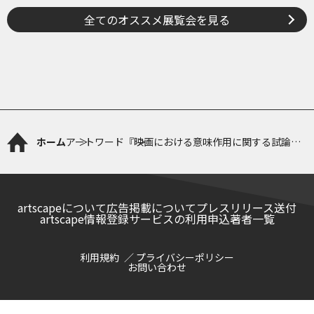
いろとかたち
全てのオススメ展覧会を見る
ホーム
アートワード
『映画における意味作用に関する試論
映画記号学の基本問題』クリスチャン・
メッツ
artscapeについて
広告掲載について
プレスリリース送付
artscape情報登録サービスの利用申込
著者一覧
利用規約
プライバシーポリシー
お問い合わせ