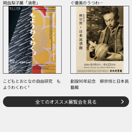
岡由梨子展「渦巻」
ぐ優美のうつわ―
こどもとおとなの自由研究 も
創設90年記念 柳宗悦と日本民
ようわくわく²
藝館
全てのオススメ展覧会を見る