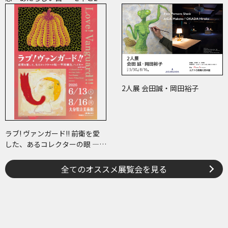
世紀のアート
2人展 会田誠・岡田裕子
ラブ! ヴァンガード!! 前衛を愛
した、あるコレクターの眼 ―草
間彌生、ヘイター and more
全てのオススメ展覧会を見る