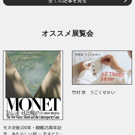
全ての記事を見る
オススメ展覧会
竹村 京 うごくせかい
モネ没後100年・開館25周年記
念 あたらしい目 ― モネと21