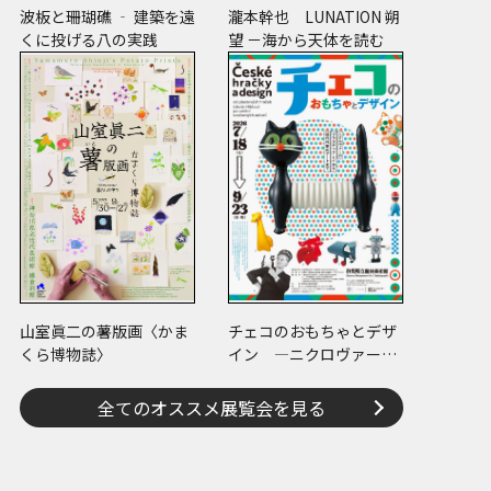
波板と珊瑚礁 ‐ 建築を遠
瀧本幹也 LUNATION 朔
くに投げる八の実践
望 －海から天体を読む
山室眞二の薯版画〈かま
チェコのおもちゃとデザ
くら博物誌〉
イン ―ニクロヴァーの
プラスチック・トイから
現代作家のアートまで―
全てのオススメ展覧会を見る