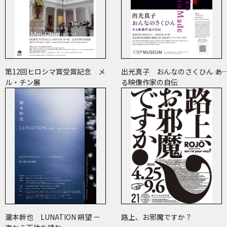
第12回ヒロシマ賞受賞記念 メ
出光真子 おんなのさくひん ――あ
ル・チン展
る映像作家の自伝
瀧本幹也 LUNATION 朔望 －
路上、お邪魔ですか？