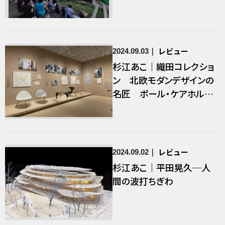
レビュー
2024.09.03
杉江あこ｜織田コレクショ
ン 北欧モダンデザインの
名匠 ポール・ケアホルム
展 時代を超えたミニマリ
ズム
レビュー
2024.09.02
杉江あこ｜平田晃久─人
間の波打ちぎわ