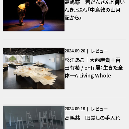
高嶋慈｜若だんさんと御い
んきょさん『中島敦の山月
記から』
レビュー
2024.09.20
杉江あこ｜大西麻貴＋百
田有希 / o+h 展：生きた全
体─A Living Whole
レビュー
2024.09.19
高嶋慈｜眼差しの手入れ