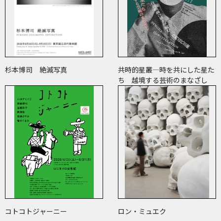
杉本博司 絶滅写真
共時的星叢―時を共にした星た
ち 越境する芸術のまなざし
コトコトジャーニー
ロン・ミュエク