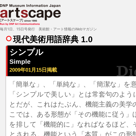
毎月1日、15日号発行 美術館・アート情報のWebマガジン
現代美術用語辞典 1.0
シンプル
Simple
2009年01月15日掲載
「簡単な」、「単純な」、「簡潔な」を
「シンプルで美しい」とは常套句のよう
とだが、これはたぶん、機能主義の美学
こでは、ある形態が「その機能に従う」
を排して「機能的に」なればなるほど、
とされる。機能という「本質」がこの形