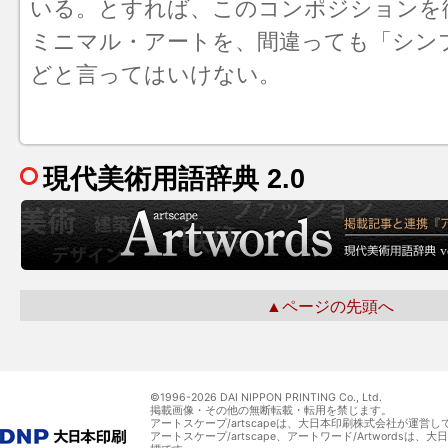
いる。とすれば、このコンポジションを
ミニマル・アート
を、間違っても「シン
どと言ってはいけない。
現代美術用語辞典 2.0
▲ページの先頭へ
©1996-
2026 DAI NIPPON PRINTING Co., Ltd.
掲載画像・その他の無断転載・転用を禁じます。
アートスケープ/artscapeは、大日本印刷株式会社が運営し
アートスケープ/artscape、アートワード/Artwordsは