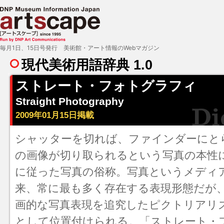
毎月1日、15日号発行 美術館・アート情報のWebマガジン
現代美術用語辞典 1.0
ストレート・フォトグラフィ
Straight Photography
2009年01月15日掲載
シャッターを切れば、ファインダーにと
の画像が切り取られるという
写真
の本性
に従った写真の俗称。写真というメディ
来、常に最も多く存在する表現形態だが
画的な写真表現を追究した
ピクトリアリ
として位置付けられる。「ストレート・