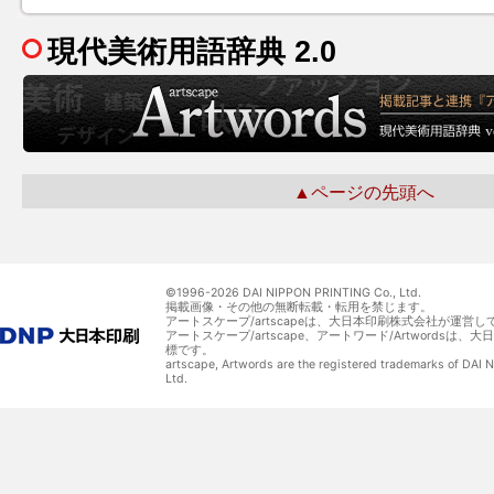
現代美術用語辞典 2.0
▲ページの先頭へ
©1996-
2026 DAI NIPPON PRINTING Co., Ltd.
掲載画像・その他の無断転載・転用を禁じます。
アートスケープ/artscapeは、大日本印刷株式会社が運営し
アートスケープ/artscape、アートワード/Artwordsは
標です。
artscape, Artwords are the registered trademarks of DAI
Ltd.