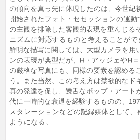
の傾向を真っ先に体現したのは、今世紀
開始されたフォト・セセッションの運動
の主観を排除した客観的表現を重んじる
ニズム
に対応するものと考えることがで
鮮明な描写に関しては、大型カメラを用
ンの表現が典型だが、H・アッジェやH＝
の厳格な写真にも、同様の要素を認める
う。また当然、この考え方は禁欲的なド
真の発達を促し、饒舌な
ポップ・アート
代に一時的な衰退を経験するものの、197
スタレーション
などの記録媒体として、
ようになる。