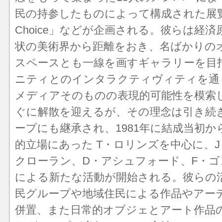
民の持参したものによって構成された展覧会「T
Choice」などが企画される。彼らは経
状の美術界から距離をおき、名ばかりの
スペース
とも一線を画すギャラリーを目
ニティとのインタラクティヴィティを通
メディアそのものの表現的可能性を模索
ぐに解散を迎えるが、その理念は引き続
ープにも継承され、1981年に結成当初
的立場にあった T・ロリンズを中心に、
クローラン、D・アシュフォード、F・
による新たな活動が開始される。彼らの
民グループや地域住民による作品やアー
併置、また日常的オブジェとアート作品