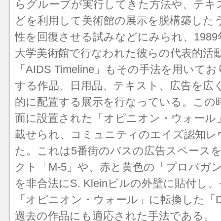
らグループが実行してきた方法や、テキ
どを利用して美術館の展示を脱構築した
性を回復させる試みなどにみられ、198
大学美術館で行なわれた彼らの代表的活
「AIDS Timeline」もその手法を用い
する作品、日用品、テキスト、広告を広
的に配置する展示を行なっている。この
面に設置された「オピニオン・ウォール
載せられ、コミュニティのエイズ認知レ
た。これは5番街のバスの広告スペース
クト「M-5」や、赤と黄色の「プロパガ
を非合法にS. Kleinビルの外壁に貼付
「オピニオン・ウォール」に転換した「DaZ
過去の作品にも適応された手法である。