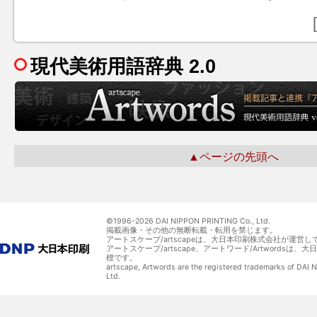
現代美術用語辞典 2.0
▲ページの先頭へ
©1996-
2026 DAI NIPPON PRINTING Co., Ltd.
掲載画像・その他の無断転載・転用を禁じます。
アートスケープ/artscapeは、大日本印刷株式会社が運営し
アートスケープ/artscape、アートワード/Artwordsは
標です。
artscape, Artwords are the registered trademarks of DAI
Ltd.