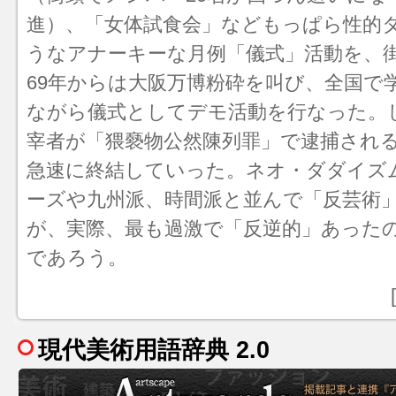
進）、「女体試食会」などもっぱら性的
うなアナーキーな月例「儀式」活動を、
69年からは大阪万博粉砕を叫び、全国で
ながら儀式としてデモ活動を行なった。し
宰者が「猥褻物公然陳列罪」で逮捕され
急速に終結していった。
ネオ・ダダイズ
ーズ
や
九州派
、時間派と並んで「反芸術
が、実際、最も過激で「反逆的」あった
であろう。
現代美術用語辞典 2.0