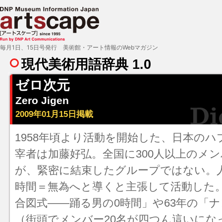
毎月1日、15日号発行 美術館・アート情報のWebマガジン
現代美術用語辞典 1.0
ゼロ次元
Zero Jigen
2009年01月15日掲載
1958年頃より活動を開始した、日本の
宰者は加藤好弘。全国に300人以上のメ
が、緊密に結束したグループではない。
時間＝無為へと導くと主張して活動した。
合図式――踊る男の0時間」や63年の「
（街頭でメンバー20名が四つん這いにな