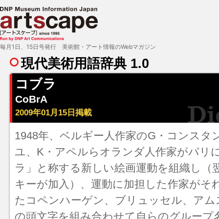
毎月1日、15日号発行 美術館・アート情報のWebマガジン
現代美術用語辞典 1.0
コブラ
CoBrA
2009年01月15日掲載
1948年、ベルギー人作家のG・コンスタ
ユ、K・アペルらオランダ人作家がパリ
ラ」と称する新しい絵画運動を組織し（
キーが加入）、運動に加担した作家がそ
たコペンハーゲン、ブリュッセル、アム
の頭文字を組み合わせて自らのグループ