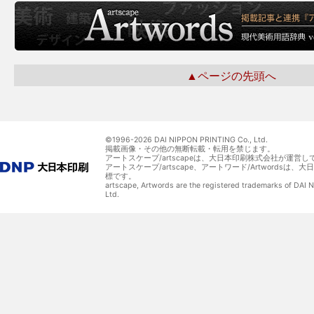
▲ページの先頭へ
©1996-
2026 DAI NIPPON PRINTING Co., Ltd.
掲載画像・その他の無断転載・転用を禁じます。
アートスケープ/artscapeは、大日本印刷株式会社が運営し
アートスケープ/artscape、アートワード/Artwordsは
標です。
artscape, Artwords are the registered trademarks of DAI
Ltd.