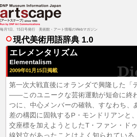
毎月1日、15日号発行 美術館・アート情報のWebマガジン
現代美術用語辞典 1.0
エレメンタリズム
Elementalism
2009年01月15日掲載
第一次大戦直後にオランダで興隆した「
――このユニークな芸術運動が短命に終
つに、中心メンバーの確執、すなわち、
差の構図に固執するP・モンドリアンと、
交座標を加えようとしたT・ファン・ド
線対立があったことはよく知られている