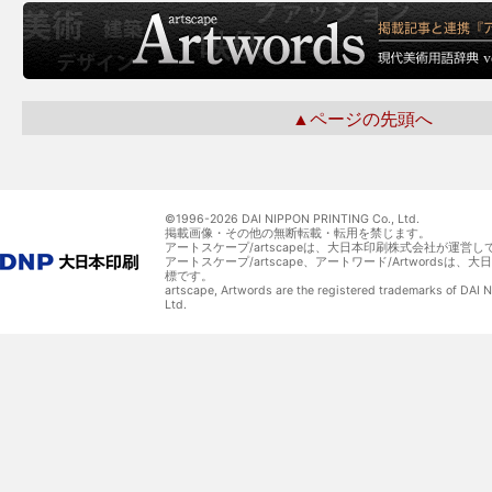
▲ページの先頭へ
©1996-
2026 DAI NIPPON PRINTING Co., Ltd.
掲載画像・その他の無断転載・転用を禁じます。
アートスケープ/artscapeは、大日本印刷株式会社が運営し
アートスケープ/artscape、アートワード/Artwordsは
標です。
artscape, Artwords are the registered trademarks of DAI
Ltd.