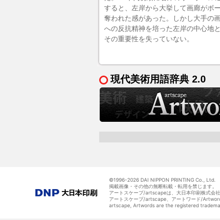
すると、左岸から大挙して画廊がボ
奪われた感があった。しかし大手の
への反抗精神を培った左岸の中心地
その重要性を失っていない。
現代美術用語辞典 2.0
©1996-
2026 DAI NIPPON PRINTING Co., Ltd.
掲載画像・その他の無断転載・転用を禁じます。
アートスケープ/artscapeは、大日本印刷株式
アートスケープ/artscape、アートワード/Art
artscape, Artwords are the registered tradem