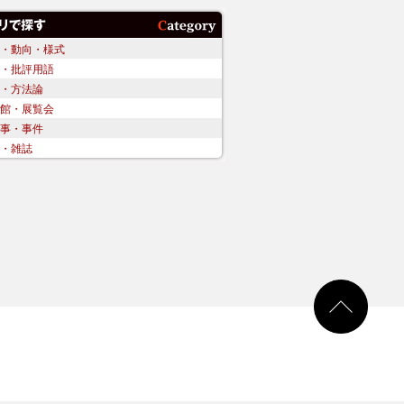
・動向・様式
・批評用語
・方法論
館・展覧会
事・事件
・雑誌