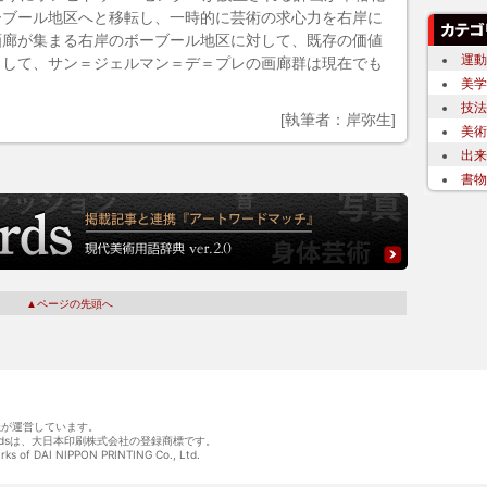
ーブール地区へと移転し、一時的に芸術の求心力を右岸に
画廊が集まる右岸のボーブール地区に対して、既存の価値
運動
として、サン＝ジェルマン＝デ＝プレの画廊群は現在でも
美学
技法
[執筆者：岸弥生]
美術
出来
書物
▲ページの先頭へ
会社が運営しています。
wordsは、大日本印刷株式会社の登録商標です。
arks of DAI NIPPON PRINTING Co., Ltd.