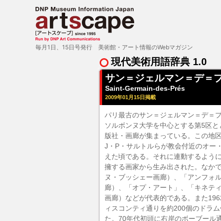
毎月1日、15日号発行 美術館・アート情報のWebマガジン
現代美術用語辞典 1.0
サン＝ジェルマン＝デ＝
Saint-Germain-des-Prés
2009年01月15日掲載
パリ最古のサン＝ジェルマン＝デ＝プ
ソルボンヌ大学を中心とする第5区と
版社・画廊が集まっている。この地区
J・P・サルトルらが教会付近のオー
えた頃である。それに連動するよう
擁する画家から生み出された。なか
ヌ・ブッシェー画廊）、「
アンフォ
廊）、「
オプ・アート
」、「
キネテ
画廊）などが代表的である。また19
ィスコンティ通りを約200個のドラ
た。70年代初頭に右岸のボーブール