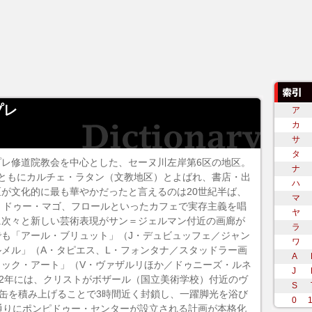
プレ
ア
カ
サ
タ
レ修道院教会を中心とした、セーヌ川左岸第6区の地区。
ナ
ともにカルチェ・ラタン（文教地区）とよばれ、書店・出
ハ
が文化的に最も華やかだったと言えるのは20世紀半ば、
マ
・ドゥー・マゴ、フロールといったカフェで実存主義を唱
ヤ
に次々と新しい芸術表現がサン＝ジェルマン付近の画廊が
ラ
でも「
アール・ブリュット
」（J・デュビュッフェ／ジャン
ワ
ルメル
」（A・タピエス、L・フォンタナ／スタッドラー画
A
ィック・アート
」（V・ヴァザルリほか／ドゥニーズ・ルネ
J
62年には、クリストがボザール（国立美術学校）付近のヴ
S
ム缶を積み上げることで3時間近く封鎖し、一躍脚光を浴び
0
通りに
ポンピドゥー・センター
が設立される計画が本格化