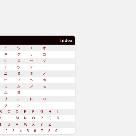
イ
ウ
エ
オ
キ
ク
ケ
コ
シ
ス
セ
ソ
チ
ツ
テ
ト
ニ
ヌ
ネ
ノ
ヒ
フ
ヘ
ホ
ミ
ム
メ
モ
ユ
ヨ
リ
ル
レ
ロ
ヲ
ン
B
C
D
E
F
G
H
I
K
L
M
N
O
P
Q
R
T
U
V
W
X
Y
Z
1
2
3
4
5
6
7
8
9