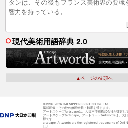
タンは、その後もフランス美術界の要職
響力を持っている。
現代美術用語辞典 2.0
▲ページの先頭へ
©1996-
2026 DAI NIPPON PRINTING Co., Ltd.
掲載画像・その他の無断転載・転用を禁じます。
アートスケープ/artscapeは、大日本印刷株式会社が運営し
アートスケープ/artscape、アートワード/Artwordsは
標です。
artscape, Artwords are the registered trademarks of DAI
Ltd.