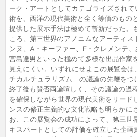
ーク・アート
としてカテゴライズされて
術を、西洋の現代美術と全く等価のもの
提供した展示手法は極めて斬新だった。
ころ、第三世界のアノニムなアーティス
ンヌ、A・キーファー、F・クレメンテ、
宮島達男といった極めて多様な出品作家
見えにくい。いずれにせよこの展覧会は、
チカルチュラリズム
」の議論の先鞭をつ
終了後も賛否両論喧しく、その議論の過
を確保しながら世界の現代美術をリード
ンスの修正主義的な文化戦略も明らかに
お、この展覧会の成功によって、第三世
キスパートとしての評価を確立した企画責