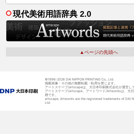
現代美術用語辞典 2.0
▲ページの先頭へ
©1996-
2026 DAI NIPPON PRINTING Co., Ltd.
掲載画像・その他の無断転載・転用を禁じます。
アートスケープ/artscapeは、大日本印刷株式会社が運営し
アートスケープ/artscape、アートワード/Artwordsは
標です。
artscape, Artwords are the registered trademarks of DAI
Ltd.