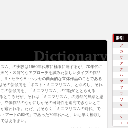
ア
カ
サ
タ
リズム
」の実験は1960年代末に極限に達するが、70年代に
ナ
絵画的・装飾的なアプローチを試みた新しいタイプの作品
ハ
、R・セラやE・ヘッセの曲面的な立体作品のことである
マ
ンはその新傾向を「ポスト・ミニマリズム」と命名し、それ
ヤ
この新傾向を、「ミニマリズム」の“進歩”ととらえる
ラ
れるところだが、それは「ミニマリズム」の必然的帰結と思
ワ
で、立体作品のなかにしかその可能性を追究できないとこ
A
界が窺われる。ただ、おそらく「ミニマリズムの時代」で
J
ル・アート
の時代」であった70年代へと、いち早く橋渡し
S
きではあるまい。
0