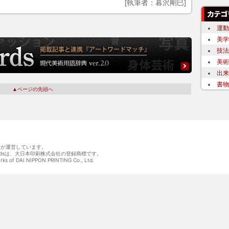
[執筆者：暮沢剛巳]
運動
美学
技法
美術
出来
書物
▲ページの先頭へ
会社が運営しています。
wordsは、大日本印刷株式会社の登録商標です。
arks of DAI NIPPON PRINTING Co., Ltd.