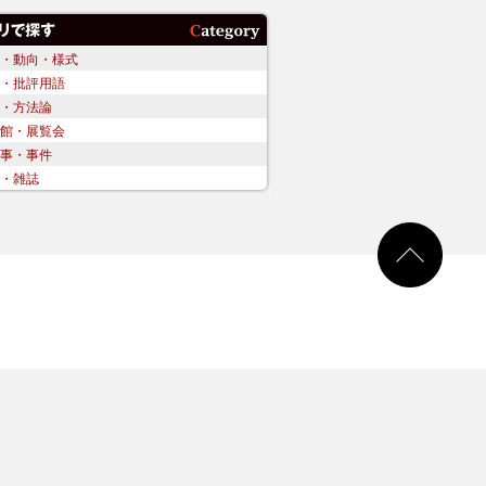
・動向・様式
・批評用語
・方法論
館・展覧会
事・事件
・雑誌