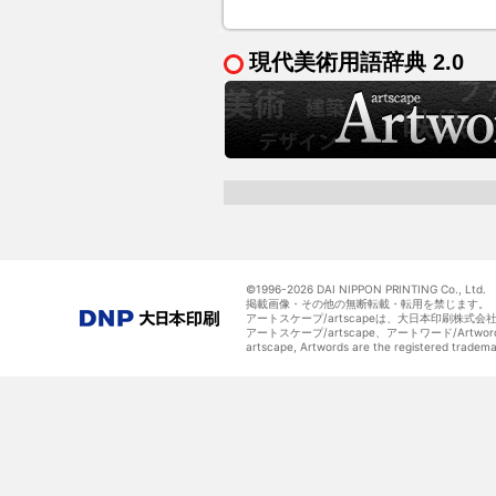
現代美術用語辞典 2.0
©1996-
2026 DAI NIPPON PRINTING Co., Ltd.
掲載画像・その他の無断転載・転用を禁じます。
アートスケープ/artscapeは、大日本印刷株式
アートスケープ/artscape、アートワード/Art
artscape, Artwords are the registered tradem