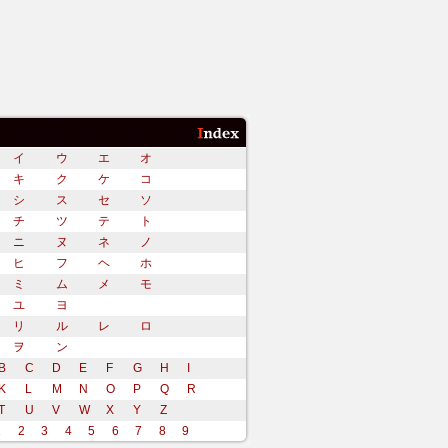
イ
ウ
エ
オ
キ
ク
ケ
コ
シ
ス
セ
ソ
チ
ツ
テ
ト
ニ
ヌ
ネ
ノ
ヒ
フ
ヘ
ホ
ミ
ム
メ
モ
ユ
ヨ
リ
ル
レ
ロ
ヲ
ン
B
C
D
E
F
G
H
I
K
L
M
N
O
P
Q
R
T
U
V
W
X
Y
Z
1
2
3
4
5
6
7
8
9