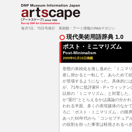
毎月1日、15日号発行 美術館・アート情報のWebマガジン
現代美術用語辞典 1.0
ポスト・ミニマリズム
Post-Minimalism
2009年01月15日掲載
形態の単純化を推し進めた「
ミニマ
差し掛かると一転して、あらためて
が登場するようになった。具体的には
が、71年に批評家R・P＝ウィッテ
以前の「ミニマリズム」と対置した。
か“退行”ととらえるかは議論の分か
われる半面、多くの表現媒体のなか
ろに「ポスト・ミニマリズム」の限
あった60年代から「
コンセプチュア
の役割を担った事実は軽視されるべ