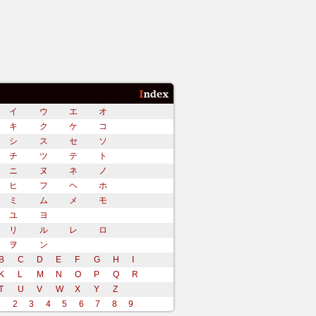
イ
ウ
エ
オ
キ
ク
ケ
コ
シ
ス
セ
ソ
チ
ツ
テ
ト
ニ
ヌ
ネ
ノ
ヒ
フ
ヘ
ホ
ミ
ム
メ
モ
ユ
ヨ
リ
ル
レ
ロ
ヲ
ン
B
C
D
E
F
G
H
I
K
L
M
N
O
P
Q
R
T
U
V
W
X
Y
Z
1
2
3
4
5
6
7
8
9