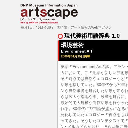
毎月1日、15日号発行 美術館・アート情報のWebマガジン
現代美術用語辞典 1.0
環境芸術
Environment Art
2009年01月15日掲載
英語のEnvironment Artの訳
カにおいて、この用語が新しい芸術
その時点では自然やエコロジーなど
活動を指していた。60年代から70
ンら自然環境を舞台した活動が知ら
らは広大な荒地や湖、砂漠を舞台に
原始的で大規模な制作活動を行なっ
れる。80年代に都市論が盛んになる
発化していたエコロジーの視点をも
ってきた。そうしたコンテクストでの
N・メルカドらがおり、彼らは単に