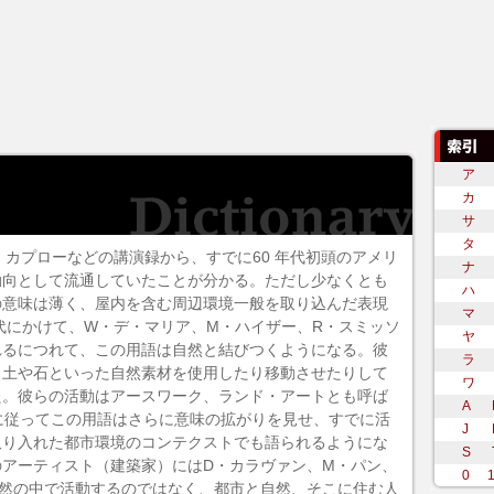
ア
カ
サ
タ
。アラン・カプローなどの講演録から、すでに60 年代初頭のアメリ
ナ
動向として流通していたことが分かる。ただし少なくとも
ハ
の意味は薄く、屋内を含む周辺環境一般を取り込んだ表現
マ
年代にかけて、W・デ・マリア、M・ハイザー、R・スミッソ
ヤ
れるにつれて、この用語は自然と結びつくようになる。彼
ラ
、土や石といった自然素材を使用したり移動させたりして
ワ
た。彼らの活動は
アースワーク
、ランド・アートとも呼ば
A
に従ってこの用語はさらに意味の拡がりを見せ、すでに活
J
取り入れた都市環境のコンテクストでも語られるようにな
S
アーティスト（建築家）にはD・カラヴァン、M・パン、
0
自然の中で活動するのではなく、都市と自然、そこに住む人