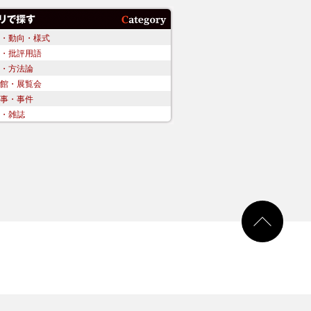
・動向・様式
・批評用語
・方法論
館・展覧会
事・事件
・雑誌