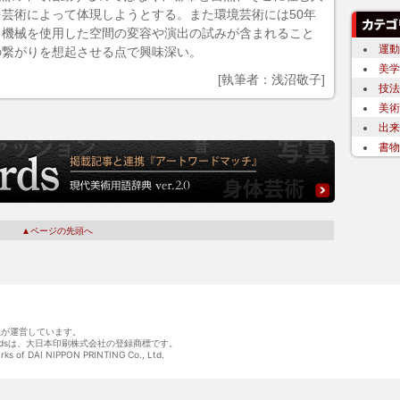
芸術によって体現しようとする。また環境芸術には50年
、機械を使用した空間の変容や演出の試みが含まれること
運動
の繋がりを想起させる点で興味深い。
美学
[執筆者：浅沼敬子]
技法
美術
出来
書物
▲ページの先頭へ
会社が運営しています。
wordsは、大日本印刷株式会社の登録商標です。
arks of DAI NIPPON PRINTING Co., Ltd.