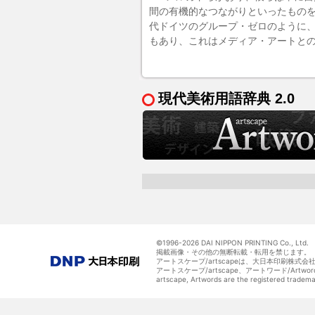
間の有機的なつながりといったものを
代ドイツの
グループ・ゼロ
のように
もあり、これは
メディア・アート
と
現代美術用語辞典 2.0
©1996-
2026 DAI NIPPON PRINTING Co., Ltd.
掲載画像・その他の無断転載・転用を禁じます。
アートスケープ/artscapeは、大日本印刷株式
アートスケープ/artscape、アートワード/Art
artscape, Artwords are the registered tradem