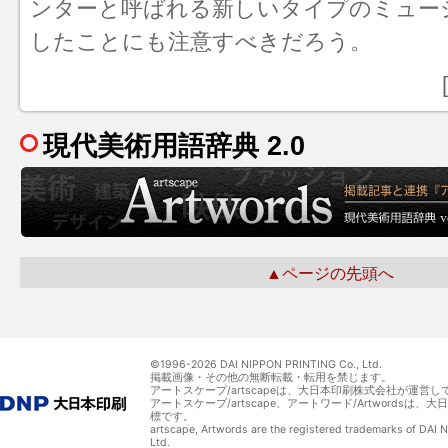
ンターと呼ばれる新しいタイプのミュー
したことにも注意すべきだろう。
現代美術用語辞典 2.0
▲ページの先頭へ
©1996-
2026 DAI NIPPON PRINTING Co., Ltd.
掲載画像・その他の無断転載・転用を禁じます。
アートスケープ/artscapeは、大日本印刷株式会社が運営し
アートスケープ/artscape、アートワード/Artwordsは
標です。
artscape, Artwords are the registered trademarks of DAI
Ltd.