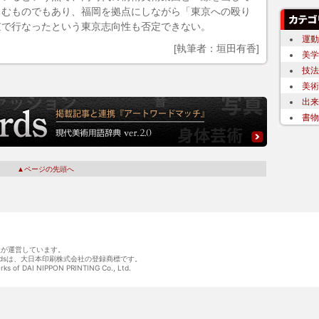
らむものでもあり、福岡を拠点にしながら「東京への殴り
京で行なったという東京志向性も否定できない。
運動
[執筆者：垣田有香]
美学
技法
美術
出来
書物
▲ページの先頭へ
会社が運営しています。
wordsは、大日本印刷株式会社の登録商標です。
arks of DAI NIPPON PRINTING Co., Ltd.