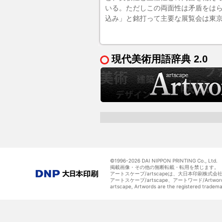
いる。ただしこの両面性は矛盾をは
込み」と銘打って主要な展覧会は東
現代美術用語辞典 2.0
©1996-
2026 DAI NIPPON PRINTING Co., Ltd.
掲載画像・その他の無断転載・転用を禁じます。
アートスケープ/artscapeは、大日本印刷株式
アートスケープ/artscape、アートワード/Art
artscape, Artwords are the registered tradem