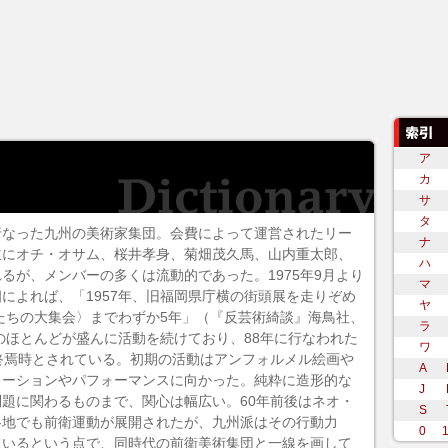
ア
カ
サ
タ
行なった九州の美術家集団。会費によって運営されたリー
ナ
主にオチ・オサム、桜井孝身、菊畑茂久馬、山内重太郎、
ハ
るが、メンバーの多くは流動的であった。1975年9月より
マ
によれば、「1957年、旧福岡県庁横の街頭展を走りぞめ
ヤ
雄たちの大集会〉までわずか5年」（『反芸術綺談』海鳥社、
ラ
ーのほとんどが盛んに活動を続けており、88年に行なわれた
ワ
終焉時とされている。初期の活動は
アンフォルメル
絵画や
A
レーション
や
パフォーマンス
に向かった。純粋に造形的な
J
題に関わるものまで、関心は幅広い。60年前後は
ネオ・
S
各地でも前衛運動が展開されたが、九州派はその行動力
0
ているという点で、同時代の前衛美術集団と一線を画して