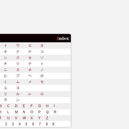
イ
ウ
エ
オ
キ
ク
ケ
コ
シ
ス
セ
ソ
チ
ツ
テ
ト
ニ
ヌ
ネ
ノ
ヒ
フ
ヘ
ホ
ミ
ム
メ
モ
ユ
ヨ
リ
ル
レ
ロ
ヲ
ン
B
C
D
E
F
G
H
I
K
L
M
N
O
P
Q
R
T
U
V
W
X
Y
Z
1
2
3
4
5
6
7
8
9