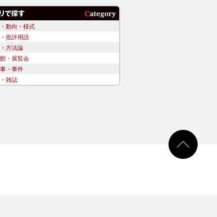
・動向・様式
・批評用語
・方法論
館・展覧会
事・事件
・雑誌