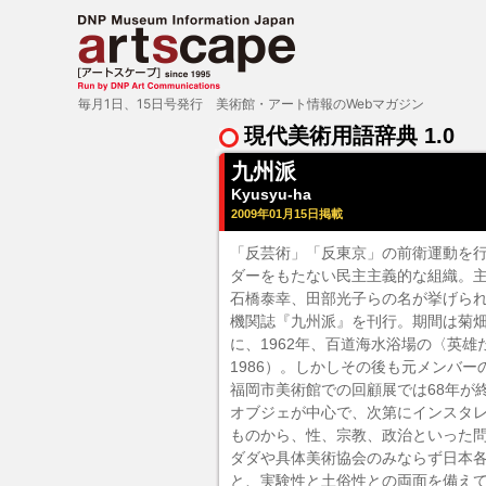
毎月1日、15日号発行 美術館・アート情報のWebマガジン
現代美術用語辞典 1.0
九州派
Kyusyu-ha
2009年01月15日掲載
「反芸術」「反東京」の前衛運動を
ダーをもたない民主主義的な組織。
石橋泰幸、田部光子らの名が挙げられ
機関誌『九州派』を刊行。期間は菊畑
に、1962年、百道海水浴場の〈英
1986）。しかしその後も元メンバ
福岡市美術館での回顧展では68年が
オブジェ
が中心で、次第に
インスタ
ものから、性、宗教、政治といった問
ダダ
や
具体美術協会
のみならず日本
と、実験性と土俗性との両面を備え