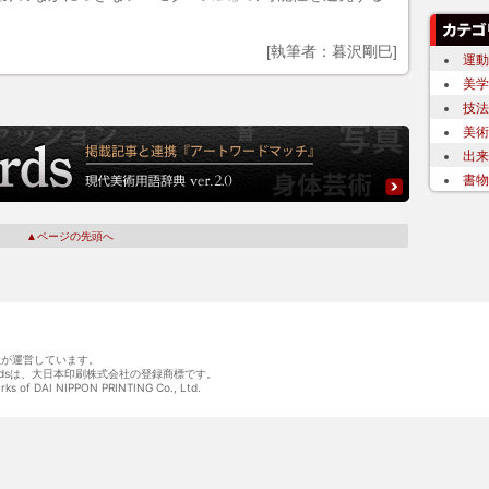
[執筆者：暮沢剛巳]
運動
美学
技法
美術
出来
書物
▲ページの先頭へ
会社が運営しています。
wordsは、大日本印刷株式会社の登録商標です。
arks of DAI NIPPON PRINTING Co., Ltd.