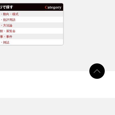
・動向・様式
・批評用語
・方法論
館・展覧会
事・事件
・雑誌