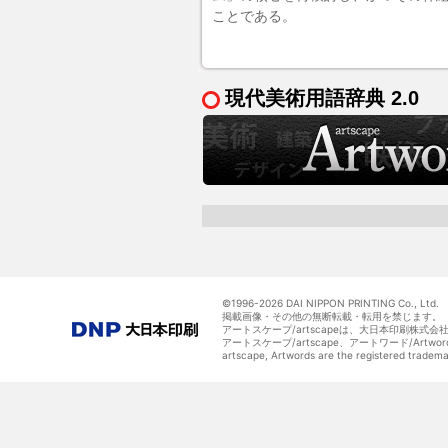
ことである。
現代美術用語辞典 2.0
©1996-
2026 DAI NIPPON PRINTING Co., Ltd.
掲載画像・その他の無断転載・転用を禁じます。
アートスケープ/artscapeは、大日本印刷株式
アートスケープ/artscape、アートワード/Art
artscape, Artwords are the registered tradem