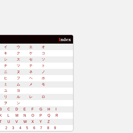
イ
ウ
エ
オ
キ
ク
ケ
コ
シ
ス
セ
ソ
チ
ツ
テ
ト
ニ
ヌ
ネ
ノ
ヒ
フ
ヘ
ホ
ミ
ム
メ
モ
ユ
ヨ
リ
ル
レ
ロ
ヲ
ン
B
C
D
E
F
G
H
I
K
L
M
N
O
P
Q
R
T
U
V
W
X
Y
Z
1
2
3
4
5
6
7
8
9