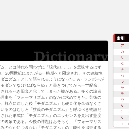
ア
カ
サ
タ
ズム」とは時代を問わずに「現代の……」を意味するはず
ナ
9、20両世紀にまたがる一時期へと限定され、その連続性
ハ
モダニズム」として語られるようになった。A・ランボーが
マ
にモダンでなければならぬ」と書きつけてから一世紀余、
ヤ
破されるべき旧套と化してしまった観がある。多くの論者
ラ
の理由を「フォーマリズム」のなかに求めてきた。芸術の
ワ
が、極点に達した後「モダニズム」も硬直化を余儀なくさ
A
ているのはむしろ「狭義のモダニズム」と呼ぶべき物語だ
J
定された形式に「モダニズム」のエッセンスを見出す態度
S
有の現象である。今後の課題はおそらく、「フォーマリズ
0
組みのなかにつきない「モダニズム」の可能性を追究する