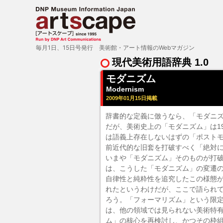
毎月1日、15日号発行 美術館・アート情報のWebマガジン
現代美術用語辞典 1.0
モダニズム
Modernism
2009年01月15日掲載
辞書的な定義に倣うなら、「モダニ
だが、美術史上の「モダニズム」は1
は語義上存在しないはずの「ポスト
前近代的な旧套を打破すべく「絶対
いまや「モダニズム」そのものが打
は、こうした「モダニズム」の変遷
自律性と純粋性を追究したこの様態
れたというわけだが、ここで語られ
ろう。「フォーマリズム」という限
は、他の領域では見られない美術特
ム」の核心を再検討し、かつその枠