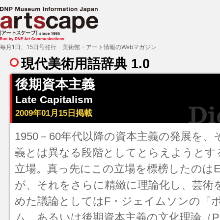
毎月1日、15日号発行 美術館・アート情報のWebマガジン
現代美術用語辞典 1.0
後期資本主義
Late Capitalism
2009年01月15日掲載
1950－60年代以降の資本主義の発展を
義とは異なる段階としてとらえようとす
立場。真っ先にこの立場を標榜したのは
が、それをさらに精緻に理論化し、芸術
めた議論としてはF・ジェイムソンの『
ム あるいは後期資本主義の文化理論（Postmod