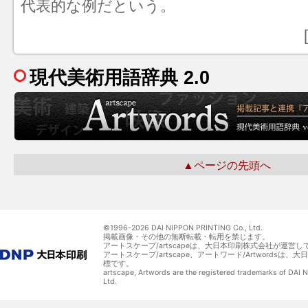
代表的な例だという。
現代美術用語辞典 2.0
▲ページの先頭へ
©1996-
2026 DAI NIPPON PRINTING Co., Ltd.
掲載画像・その他の無断転載・転用を禁じます。
アートスケープ/artscapeは、大日本印刷株式会社が運営し
アートスケープ/artscape、アートワード/Artwordsは
標です。
artscape, Artwords are the registered trademarks of DAI
Ltd.