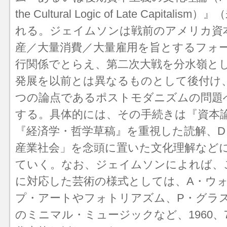
the Cultural Logic of Late Capita
れる。ジェイムソンは戦前のアメリカ資
産／大量消費／大量雇用を旨とするフォ
行関係でとらえ、第二次大戦を分水嶺と
発展を以前とは異なるものとして後付け
つの論点である
ポストモダニズム
の問題
する。具体的には、その手続きは『資本
『経済学・哲学草稿』を重視した読解、
産業社会」を念頭に置いた文化理解など
ていく。なお、ジェイムソンによれば、
に対応した芸術の様式としては、A・ウ
プ・アート
やフォトリアズム、P・グラ
のミニマル・ミュージックなど、1960、