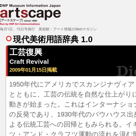
毎月1日、15日号発行 美術館・アート情報のWebマガジン
現代美術用語辞典 1.0
工芸復興
Craft Revival
2009年01月15日掲載
1950年代にアメリカでスカンジナヴィ
とともに、工芸の伝統を自然な仕上がり
動きが始まった。これは
インターナショ
の反発であり、1930年代の
バウハウス
出
よる伝統工芸への回帰ともみられる。イ
ツ・アンド・クラフツ運動の流れを汲む