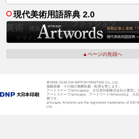
現代美術用語辞典 2.0
▲ページの先頭へ
©1996-
2026 DAI NIPPON PRINTING Co., Ltd.
掲載画像・その他の無断転載・転用を禁じます。
アートスケープ/artscapeは、大日本印刷株式会社が運営し
アートスケープ/artscape、アートワード/Artwordsは
標です。
artscape, Artwords are the registered trademarks of DAI
Ltd.