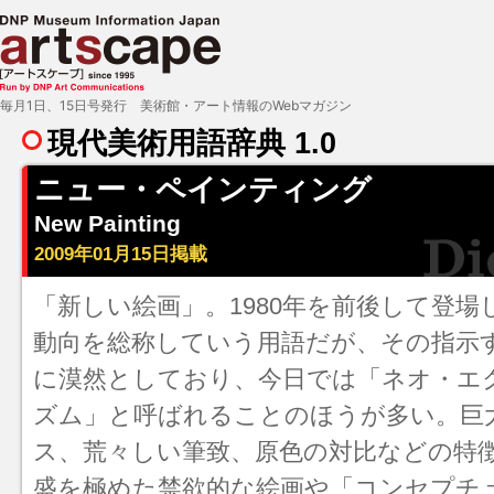
毎月1日、15日号発行 美術館・アート情報のWebマガジン
現代美術用語辞典 1.0
ニュー・ペインティング
New Painting
2009年01月15日掲載
「新しい絵画」。1980年を前後して登
動向を総称していう用語だが、その指示
に漠然としており、今日では「
ネオ・エ
ズム
」と呼ばれることのほうが多い。巨
ス、荒々しい筆致、原色の対比などの特徴
盛を極めた禁欲的な絵画や「
コンセプチ