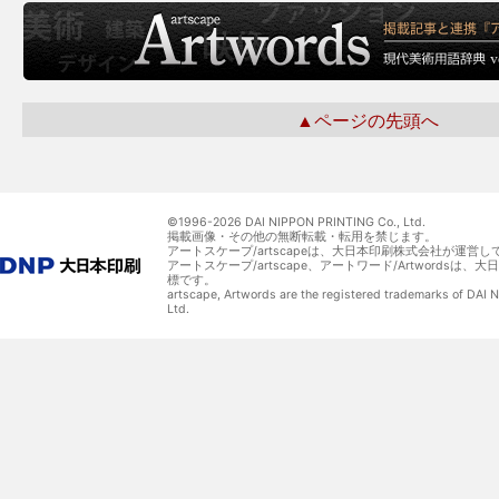
▲ページの先頭へ
©1996-
2026 DAI NIPPON PRINTING Co., Ltd.
掲載画像・その他の無断転載・転用を禁じます。
アートスケープ/artscapeは、大日本印刷株式会社が運営し
アートスケープ/artscape、アートワード/Artwordsは
標です。
artscape, Artwords are the registered trademarks of DAI
Ltd.