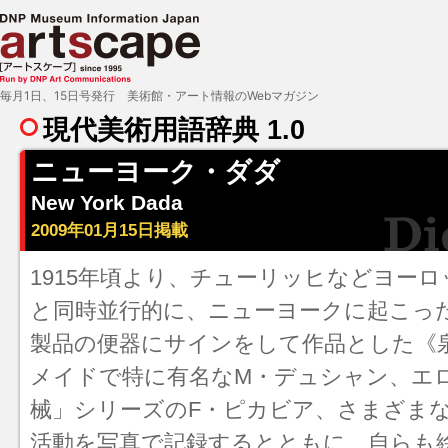
毎月1日、15日号発行 美術館・アート情報のWebマガジン
現代美術用語辞典 1.0
ニューヨーク・ダダ
New York Dada
2009年01月15日掲載
1915年頃より、チューリッヒなどヨー
と同時並行的に、ニューヨークに起こっ
製品の便器にサインをして作品とした《
メイド
で特に有名なM・デュシャン、エ
械」シリーズのF・ピカビア、さまざま
活動を写真で記録するとともに、自らも