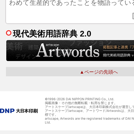
わめて生産的であったことを物語ってい
現代美術用語辞典 2.0
▲ページの先頭へ
©1996-
2026 DAI NIPPON PRINTING Co., Ltd.
掲載画像・その他の無断転載・転用を禁じます。
アートスケープ/artscapeは、大日本印刷株式会社が運営し
アートスケープ/artscape、アートワード/Artwordsは
標です。
artscape, Artwords are the registered trademarks of DAI
Ltd.