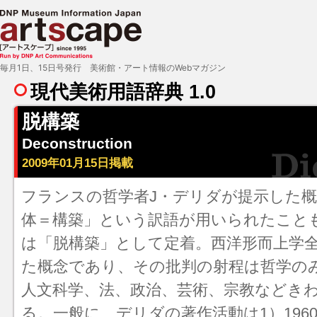
毎月1日、15日号発行 美術館・アート情報のWebマガジン
現代美術用語辞典 1.0
脱構築
Deconstruction
2009年01月15日掲載
フランスの哲学者J・デリダが提示した
体＝構築」という訳語が用いられたこと
は「脱構築」として定着。西洋形而上学
た概念であり、その批判の射程は哲学の
人文科学、法、政治、芸術、宗教などき
る。一般に、デリダの著作活動は1）196