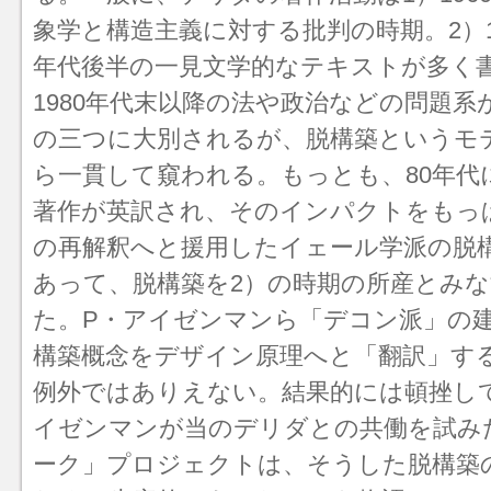
象学と構造主義に対する批判の時期。2）19
年代後半の一見文学的なテキストが多く
1980年代末以降の法や政治などの問題系
の三つに大別されるが、脱構築という
モ
ら一貫して窺われる。もっとも、80年代
著作が英訳され、そのインパクトをもっ
の再解釈へと援用したイェール学派の脱
あって、脱構築を2）の時期の所産とみ
た。P・アイゼンマンら「デコン派」の
構築概念をデザイン原理へと「翻訳」す
例外ではありえない。結果的には頓挫し
イゼンマンが当のデリダとの共働を試み
ーク」プロジェクトは、そうした脱構築