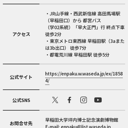
・JR山手線・西武新宿線 高田馬場駅
（早稲田口）から 都営バス
（学02系統）「早大正門」行 終点下車
アクセス
徒歩2分
・東京メトロ東西線 早稲田駅（3aまた
は3b出口） 徒歩7分
・都電荒川線 早稲田駅 徒歩5分
https://enpaku.w.waseda.jp/ex/1858
公式サイト
4/
公式SNS
早稲田大学坪内博士記念演劇博物館
お問合せ先
E-mail: enpaku@list.waseda.jp