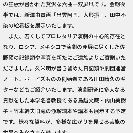
の狂歌が書かれた贅沢な六曲一双屏風です。会期後
半では、新澤由貴画「出雲阿国、人形振」、田中不
染の絵看板を展示いたします。
また、若くしてプロレタリア演劇の中心的存在と
なり、ロシア、メキシコで演劇の発展に尽くした佐
野碩の記録類や写真を新たにご遺族よりご寄贈いた
だきました。久米明が書き留めた日記類や劇団運営
ノート、ボーイズものの創始者である川田晴久のギ
ターなどもご紹介いたします。演劇研究に多大なる
貢献をした本学名誉教授である鳥越文藏・内山美樹
子・竹本幹夫旧蔵の浄瑠璃本や謡本も展示する予定
です。様々な資料が、多様な広がりを見せる芸能の
世界へみなさまを誘います。