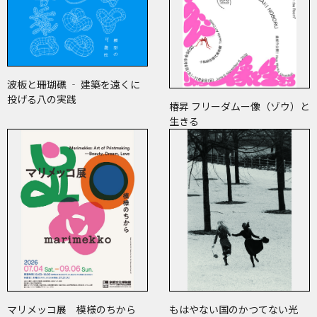
波板と珊瑚礁 ‐ 建築を遠くに
投げる八の実践
椿昇 フリーダムー像（ゾウ）と
生きる
マリメッコ展 模様のちから
もはやない国のかつてない光