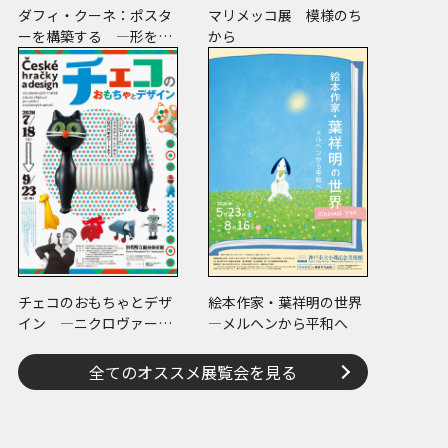
ダフィ・クーネ：ポスタ
マリメッコ展 模様のち
ーを構築する ―形をつ
から
くる、版をつくる、表現
をつくる―
チェコのおもちゃとデザ
絵本作家・葉祥明の世界
イン ―ニクロヴァーの
―メルヘンから平和へ
プラスチック・トイから
現代作家のアートまで―
全てのオススメ展覧会を見る