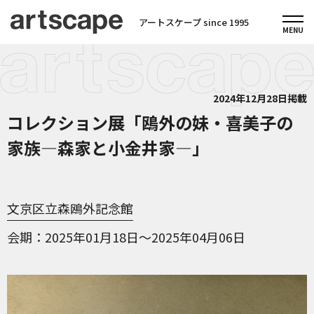
アートスケープ since 1995
2024年12月28日掲載
コレクション展「鴎外の妹・喜美子の
家族―森家と小金井家―」
文京区立森鴎外記念館
会期
2025年01月18日～2025年04月06日