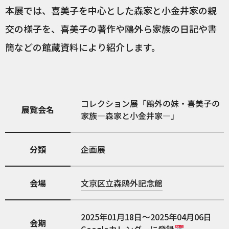
本展では、喜美子を中心とした森家と小金井家の親
交の様子を、喜美子の著作や鴎外ら家族の日記や書
簡などの館蔵資料により紹介します。
コレクション展「鴎外の妹・喜美子の
展覧会名
家族―森家と小金井家―」
分類
企画展
会場
文京区立森鴎外記念館
2025年01月18日～2025年04月06日
会期
Googleカレンダーに登録