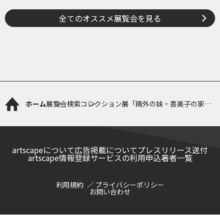
全てのオススメ展覧会を見る
ホーム
展覧会検索
コレクション展「鴎外の妹・喜美子の家族
―森家と小金井家―」
artscapeについて
広告掲載について
プレスリリース送付
artscape情報登録サービスの利用申込
著者一覧
利用規約
プライバシーポリシー
お問い合わせ