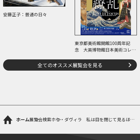
安藤正子：普通の日々
東京都美術館開館100周年記
念 大英博物館日本美術コレク
ション 百花繚乱～海を越えた
江戸絵画
全てのオススメ展覧会を見る
ホーム
展覧会検索
ホセ・ダヴィラ 私は目を閉じて見るほう
がいい─ジョゼフ・アルバースとの対話