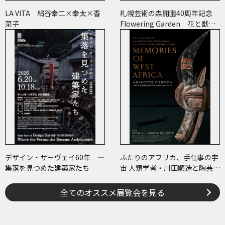
LA VITA 絹谷幸二×幸太×香
札幌芸術の森開園40周年記念
菜子
Flowering Garden 花と獣
いろとかたち
デザイン・サーヴェイ60年 ―
ふたりのアフリカ、手仕事の宇
集落を見つめた建築家たち
宙 ――人類学者・川田順造と陶芸作
家・小川待子のコレクション
全てのオススメ展覧会を見る