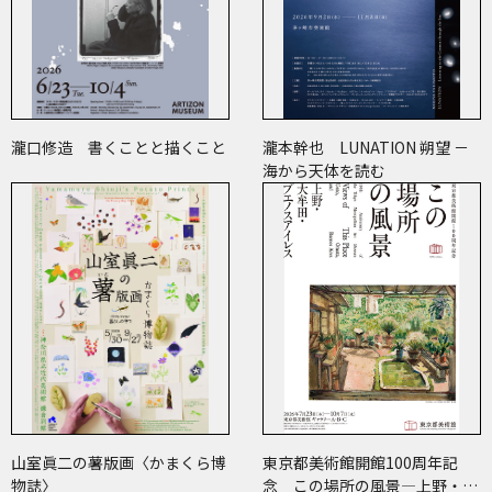
瀧口修造 書くことと描くこと
瀧本幹也 LUNATION 朔望 －
海から天体を読む
山室眞二の薯版画〈かまくら博
東京都美術館開館100周年記
物誌〉
念 この場所の風景―上野・大