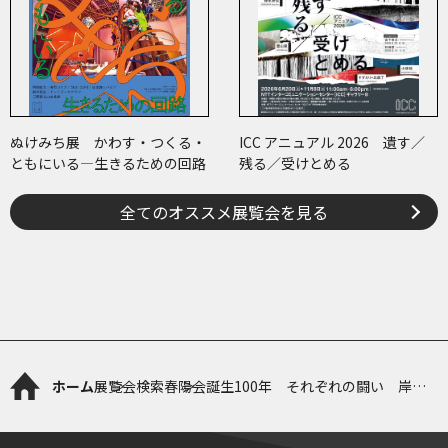
ぬけみち展 かわす・つくる・
ICC アニュアル 2026 遺す／
ともにいる―生きるための回路
残る／受けとめる
全てのオススメ展覧会を見る
ホーム
展覧会検索
春陽会誕生100年 それぞれの闘い 岸田
劉生、中川一政から岡鹿之助へ