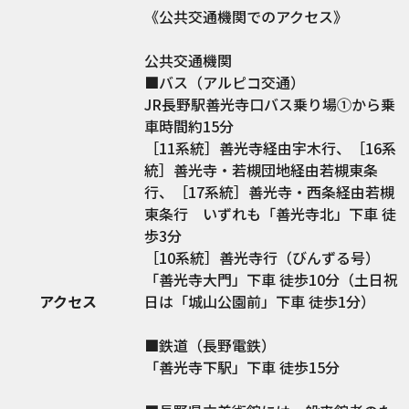
《公共交通機関でのアクセス》
公共交通機関
■バス（アルピコ交通）
JR長野駅善光寺口バス乗り場①から乗
車時間約15分
［11系統］善光寺経由宇木行、［16系
統］善光寺・若槻団地経由若槻東条
行、［17系統］善光寺・西条経由若槻
東条行 いずれも「善光寺北」下車 徒
歩3分
［10系統］善光寺行（びんずる号）
「善光寺大門」下車 徒歩10分（土日祝
アクセス
日は「城山公園前」下車 徒歩1分）
■鉄道（長野電鉄）
「善光寺下駅」下車 徒歩15分