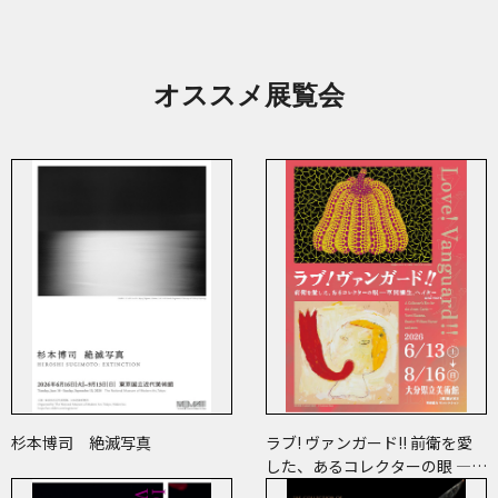
オススメ展覧会
杉本博司 絶滅写真
ラブ! ヴァンガード!! 前衛を愛
した、あるコレクターの眼 ―草
間彌生、ヘイター and more