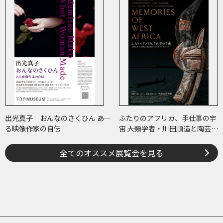
出光真子 おんなのさくひん ――あ
ふたりのアフリカ、手仕事の宇
る映像作家の自伝
宙 ――人類学者・川田順造と陶芸作
家・小川待子のコレクション
全てのオススメ展覧会を見る