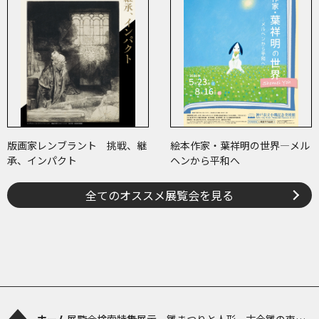
版画家レンブラント 挑戦、継
絵本作家・葉祥明の世界―メル
承、インパクト
ヘンから平和へ
全てのオススメ展覧会を見る
ホーム
展覧会検索
特集展示 雛まつりと人形—古今雛の東西